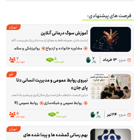
فرصت های پیشنهادی:
تهران
آموزش سوگ درمانی آنلاین
از دست دادن، همیشه فقط به معنای از دست دادن یک نفر نیست؛ گاهی آدم‌ها با فقدان آرامش، امنیت یا بخشی از زندگی روزمره‌شان هم درگیر می‌شوند و حرف زدن درباره‌اش ب
مشاوره خانواده و ازدواج
روانپزشکی و سلامت روان
7
5
7
13 خرداد
شروع:
پاکار
تایید شده
مورد نیاز
قم
نیروی روابط عمومی و مدیریت انسانی «تا 
پای جان»
در این فرصت، داوطلب قرار است برای شکل‌گیری و پیشبرد یک انجمن مشارکت‌محور آنلاین در شرایط بحرانی و جنگی نقش تیم نیروی انسانی و روابط عمومی را بر عهده بگیرد. بخش مهم کار، ارتباط گرفتن با افراد، پیگیری کارها و کمک به هماهنگ شدن مسیر فعالیت‌هاست تا وب سایت مجموعه «تا پای جان» بتواند منسجم‌تر جلو برود. ما در مج
روابط عمومی و شبکه‌سازی
روابط عمومی (PR)
5
3
4
24 تیر
شروع:
پاکار
تایید شده
مورد نیاز
تهران
بهم رسانی گمشده ها و پیدا شده های 