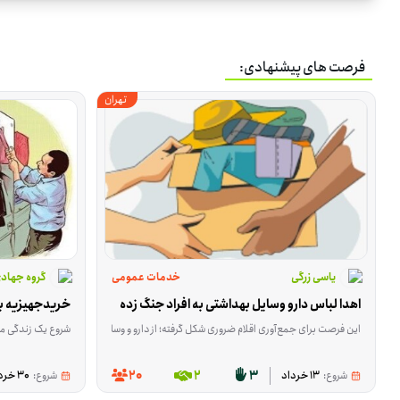
فرصت های پیشنهادی:
تهران
یاسی زرگی
خدمات عمومی
گروه جهاد
اهدا لباس دارو وسایل بهداشتی به افراد جنگ زده
خریدجهیزیه بر
این فرصت برای جمع‌آوری اقلام ضروری شکل گرفته؛ از دارو و وسایل بهداشتی مثل پوشک و شیر خشک تا لباس نو یا در حد نو، پک‌های ارزاق و بعضی وسایل خانه. هدف این است که بخشی از نیازهای اولیه افراد نیازمند و خانواده‌های جن
شروع یک زندگی مشترک برای بعضی خانواده‌ها
20
2
3
شروع:
13 خرداد
شروع:
30 خرداد