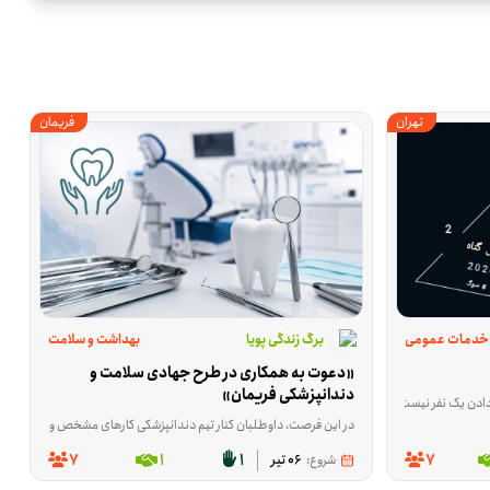
تهران
فریمان
خدمات عمومی
برگ زندگی پویا
بهداشت و سلامت
«دعوت به همکاری در طرح جهادی سلامت و 
دندانپزشکی فریمان»
 حضور شما در این کار می‌تواند مستقیم به رفع یک نیاز واقعی کمک کند. اگر می‌توانید در جمع‌آوری این اقلام سهمی داشته باشید، برای این فرصت داوطلب شوید.
مرکزش روی تأمین بخشی از نیازهای واقعی شروع زندگی است. اگر دوست دارید در کاری مشخص و ملموس برای خانواده‌های نیازمند اصفهان، استان اصفهان مشارکت داشته باشید، این فرصت می‌تواند انتخاب مناسبی باشد. اگر مایلید در این مسیر کنار این
یا بخشی از زندگی روزمره‌شان هم درگیر می‌شوند و حرف زدن درباره‌اش برایشان ساده نیست. این فرصت برای همکاری در یک دوره آنلاین سوگ‌درمانی شکل گرفته تا به بهتر شدن عملکرد روان‌شناختی در اتاق درمان کمک کند و 
در این فرصت، داوطلبان کنار تیم دندانپزشکی کارهای مشخص و مهمی را پیش می‌برند؛ از آماده‌سازی و ضدعفونی تجهیزات و آماده کردن مواد مصرفی گرفته تا پذیرش و را
7
1
1
7
شروع:
06 تیر