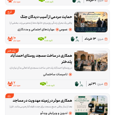
11 خرداد
شروع:
پاکار
تایید شده
مورد نیاز
کرج
حمایت مردمی از آسیب‌ دیدگان جنگ
وقتی یک بحران زندگی روزمره‌ی خانواده‌ها را به‌هم می‌زند، بخشی از کمک‌ها در تأمین نیازهای اولیه خلاصه می‌شود و بخشی دیگر به بازسازی و جبران آسیب‌ها برمی‌گردد. این پویش ب
عمومی
مهارت‌های اجتماعی و مددکاری
10
4
4
13 خرداد
شروع:
پاکار
تایید شده
مورد نیاز
پلدختر
همکاری در ساخت مسجد روستای احمدآباد 
پلدختر
در روستای احمدآباد پلدختر، ساخت مسجدی که اهالی به آن نیاز دارند هنوز ادامه دارد و این فرصت برای کمک در همین مسیر شکل گرفته است. داوطلب‌ها در کاری مشارکت می‌کنند
تاسیسات ساختمانی
7
1
1
31 تیر
شروع:
پاکار
تایید شده
مورد نیاز
ری
همکاری موثر در زمینه مهدویت در مساجد
بعد از نماز، وقتی جمع مسجد برای چند دقیقه کنار هم می‌مانند، قرار است محتوای کوتاه و قابل فهمی درباره مهدویت پخش شود؛ محتوایی که با ویدئوپروژکتور نمایش داده می‌شود و بین ۳ تا ۱۰ دقیقه زمان می‌گیرد. این فرصت برای اجرای همین برنامه در مسجدها شکل گرفته و داوطلب می‌تواند در هماهنگی، پخش محتوا یا فراهم‌کردن
تدوین و ویرایش ویدئو