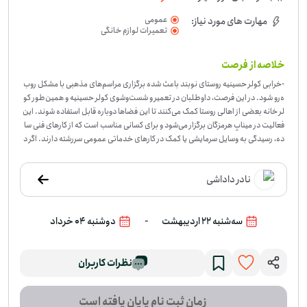
عمومی
مهارت های مورد نیاز:
تعمیرات لوازم خانگی
خلاصه از فرصت
-
خرابی کولر حسینیه روستای نوبند باعث شده برگزاری مراسم‌های مذهبی با مشکل روب
ه‌رو شود. در این فرصت، داوطلبان در تعمیر و شست‌وشوی کولر حسینیه و همین‌طور کو
لر خانه بعضی از اهالی روستا کمک می‌کنند تا این فضاها دوباره قابل استفاده شوند. این
فعالیت در مینابِ هرمزگان برگزار می‌شود و برای کسانی مناسب است که از کارهای فنی سا
ده، رسیدگی به وسایل سرمایشی یا کمک در کارهای خدماتی عمومی سررشته دارند. اگر د
ر این زمینه مهارت دارید یا می‌توانید در روند شست‌وشو و آماده‌سازی کمک کنید، حضور
شما به انجام بهتر کار کمک می‌کند. اگر برای این کار وقت و توان دارید، می‌توانید به این
نادر داداشی
فرصت بپیوندید.
-
سه‌شنبه 22 اردیبهشت
دوشنبه 04 خرداد
نظرات کاربران
زمان ثبت نام پایان یافته است