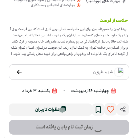
حمایت از سالمندان و افراد دارای معلولیت
مهارت های مورد نیاز:
مهارت‌های اجتماعی و مددکاری
خلاصه از فرصت
-
پیدا کردن یک سرپناه امن برای این خانواده، اصلی‌ترین کاری است که این فرصت روی آ
ن تمرکز دارد. خانواده‌ای که سال‌ها سرایداری یک مدرسه ابتدایی دخترانه را بر عهده دا
شته‌اند، حالا به‌دلیل ازکارافتادگی پدر و بیماری شدید مادر باید خانه مدرسه را ترک کنند
و برای اسکان در حاشیه تهران به کمک نیاز دارند. این فرصت در تهران، استان تهران شک
ل گرفته تا برای یک خانواده کم‌برخوردار، راهی واقعی برای تهیه محل زندگی پیدا شود. ا
گر با پیگیری، جست‌وجو برای مسکن ، ارتباط با افراد یا نهادهای مرتبط و کمک در هماهنگ
ی‌ها آشنا هستید ، می‌توانید در این مسیر مفید باشید. اگر می‌توانید برای پیدا کردن سرپن
شهید فرزین
اه این خانواده کمک کنید، در این فرصت داوطلب شوید.
-
چهارشنبه 16 اردیبهشت
یکشنبه 31 خرداد
نظرات کاربران
زمان ثبت نام پایان یافته است