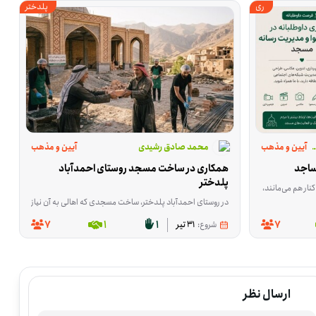
ری
پلدختر
آیین و مذهب
ز منکر شهرستان پردیس
محمد صادق رشیدی
آیین و مذهب
ساجد
همکاری در ساخت مسجد روستای احمدآباد 
پلدختر
دقیقه زمان می‌گیرد. این فرصت برای اجرای همین برنامه در مسجدها شکل گرفته و داوطلب می‌تواند در هماهنگی، پخش محتوا یا فراهم‌کردن امکان اجرا نقش داشته باشد. این فعالیت در تهران، شهرری برگزار می‌شود و برای افرادی مناسب است که در مسجد محله خود حضور دارند، مسئولیت فرهنگی مسجد را بر عهده دارند یا می‌توانند به اجرای طرح در مسجدها کمک کنند. کسانی که امکان تهیه ویدئوپروژکتور برای مسجدها را دارند هم می
مایی زائران، توزیع اقلام موردنیاز، نظم‌بخشی به محل اسکان، نظافت و آماده‌سازی فضا، پاسخگویی به م
حل این فعالیت مهران در استان ایلام است و از امروز تا ۱۶ مرداد به وانت برای این رفت‌وآمدها نیاز هست. اگر وانت در اختیار دارید و می‌توانید برای جابه‌جایی وسایل، بار و مایحتاج مورد نیاز کمک کنید، در این فرصت به کار می
در روستای احمدآباد پلدختر، ساخت مسجدی که اهالی به آن نیاز دارند هنوز ادامه دارد و این فرصت برای کمک در همین مسیر شکل گرفته است. داوطلب‌ها در کاری مشا
7
1
1
7
شروع:
31 تیر
ارسال نظر