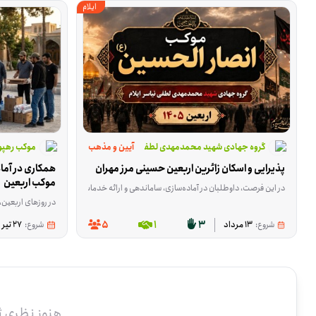
ایلام
گروه جهادی شهید محمدمهدی لطفی نیاسر ایلام
آیین و مذهب
موکب رهپو
پذیرایی و اسکان زائرین اربعین حسینی مرز مهران
موکب اربعین
در این فرصت، داوطلبان در آماده‌سازی، ساماندهی و ارائه خدمات اسکان و پذیرایی از زائران 
در روزهای اربعین، بخشی از کارهای پشت ص
5
1
3
شروع:
13 مرداد
شروع:
27 تیر
هنوز نظری 