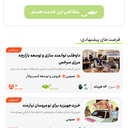
متقاضی این خدمت هستم
فرصت های پیشنهادی:
سرخس
داوطلب توانمند سازی و توسعه بازارچه 
مرزی سرخس
در این فرصت، داوطلب قرار است دانش و ارتباطات خودش را در حوزه تجارت بین‌الملل به کار بگیرد؛ از انتقال تجربه و آموزش گرفته تا ارتباط‌گیری و بازاریابی برای بازارهای ترکمنستان، قزاقستان، تاجیکستان و دیگر کشورهای CIS. این فعالیت برای کسانی مناسب است که در زمینه ترخیص، تولید، بازرگانی، آموزش یا کسب‌وکار تجربه دارند و می
عمومی
فروش و توسعه کسب‌وکار
10
2
3
06 خرداد
شروع:
پاکار
تایید شده
مورد نیاز
اصفهان
خریدجهیزیه برای نوعروسان نیازمند
شروع یک زندگی مشترک برای بعضی خانواده‌ها با نگرانیِ تهیه‌ی وسایل اولیه خانه همراه است. این فرصت برای کمک به خرید جهیزیه نوعروسانی شکل گرفته که در آستانه ازدواج هستند و در من
عمومی