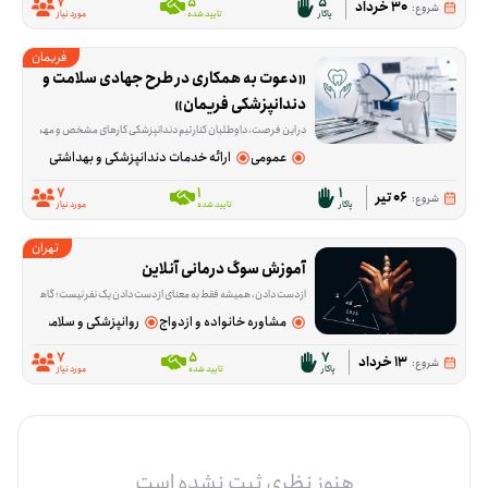
7
5
5
30 خرداد
شروع:
پاکار
تایید شده
مورد نیاز
فریمان
«دعوت به همکاری در طرح جهادی سلامت و 
دندانپزشکی فریمان»
در این فرصت، داوطلبان کنار تیم دندانپزشکی کارهای مشخص و مهمی را پیش می‌برند؛ از آماده‌سازی و ضدعفونی تجهیزات و آماده کردن مواد مصرفی گرفته تا پذیرش و راهنمایی مرا
عمومی
ارائه خدمات دندانپزشکی و بهداشتی
7
1
1
06 تیر
شروع:
پاکار
تایید شده
مورد نیاز
تهران
آموزش سوگ درمانی آنلاین
از دست دادن، همیشه فقط به معنای از دست دادن یک نفر نیست؛ گاهی آدم‌ها با فقدان آرامش، امنیت یا بخشی از زندگی روزمره‌شان هم درگیر می‌شوند و حرف زدن درباره‌اش ب
مشاوره خانواده و ازدواج
روانپزشکی و سلامت روان
7
5
7
13 خرداد
شروع:
پاکار
تایید شده
مورد نیاز
هنوز نظری ثبت نشده است