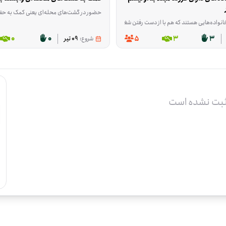
حضور در گشت‌های محله‌ای یعنی کمک به حفظ نظم و ایجاد آرامش در فضاهای عمومی محله. این فرصت برای ا
ری یا تأمین این اقلام کمک کنند. اگر می‌توانید یکی از این وسایل را تهیه کنید، به این فرصت بپیوندید.
ی هستند که هم با از دست رفتن شغل سرپرست و هم با هزینه‌های بالای مراقبت از فرزند اتیسم زیر فشار مالی قرار گرفته‌اند. این فرصت برای کمک به همین خانواده‌ها در ج
0
0
5
3
3
شروع:
09 تیر
ثبت نشده است