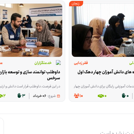
زنجان
لی
فقر زدایی
خدمتگزاران
مع
جمع آوری داده های دانش آموزان چهار دهک اول 
سرخس
خبگانی نیاز به معلم و پشتیان دارد . ترجیحا المپیاد خوانده باشید و سیر المپیاد رو طی کرده با
یگان برای دانش آموزان چهاردهک اول درآمدی سراسر کشور هستیم و در این طرح به بیش از 100 هزار دانش آموز ارائه خدمات تخصصی صورت خواهد گرفت و لذا نیاز است تا داده های دانش آموزان احصا و برای ما
در این فرصت، داوطلب قرار است دانش و ارتباطات خودش را در حوزه تجارت بین‌الملل به کار بگیرد؛ از انتقال تجربه و آموزش گرفته تا ارتباط‌گیری و بازاریابی برای بازارهای ترکمنستان، قزاقستان، 
2
3
10
0
0
شروع:
06 خرداد
ثبت نشده است