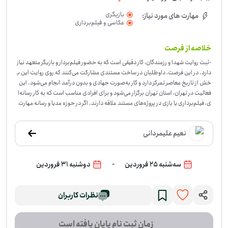
بازیگری
مهارت های مورد نیاز:
عکاسی و فیلم‌برداری
خلاصه از فرصت
-
ثبت روایت شهدا و رزمندگان، کار دقیقی است که به حضور فیلم‌بردار و بازیگر متعهد نیاز
دارد. در این فرصت، داوطلبان در ساخت مستندی مشارکت می‌کنند که روی روایت این ب
خش از تاریخ معاصر تمرکز دارد و کار به‌صورت جهادی و بدون درآمد انجام می‌شود. این
فعالیت در تهران، استان تهران برگزار می‌شود و برای افرادی مناسب است که به کار رسانه‌ا
ی، فیلم‌برداری یا بازی در پروژه‌های مستند علاقه دارند. اگر در حوزه مدیا و رسانه مهارت
دارید یا می‌توانید در روند تولید چنین اثری نقش مشخصی بگیرید، این فرصت می‌توان
د جای مناسبی برای به‌کارگیری توانایی شما باشد. اگر مایلید در این پروژه داوطلبانه متع
نعیم علیمردانی
هدانه و جدی حضور داشته باشید، برای پیوستن اعلام آمادگی کنید.
-
سه‌شنبه 25 فروردین
دوشنبه 31 فروردین
نظرات کاربران
زمان ثبت نام پایان یافته است