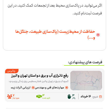
اگر می‌توانید در پاک‌سازی محیط بعد از تجمعات کمک کنید، در این 
فرصت ثبت‌نام کنید.
حفاظت از محیط‌زیست (پاک‌سازی طبیعت، جنگل‌ها
و...)
فرصت های پیشنهادی:
چالوس
رفع ناترازی آب و برق دو استان تهران و البرز
کمبود آب و برق در تهران و البرز، فشار مستقیمی روی زندگی روزمره و معیشت مردم گذاشته و همین مسئله باعث شکل‌گیری این طرح شده است. ایده‌ی اصلی پروژه این است که
مهارت‌های فنی و مهندسی
ارزیابی اثرات زیست‌محیطی
7
3
3
16 خرداد
شروع:
پاکار
تایید شده
مورد نیاز