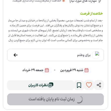
مهارت های مورد نیاز:
حفاظت از محیط‌زیست (پاک‌سازی طبیعت،
جنگل‌ها و...)
خلاصه از فرصت
-
بعد از تمام شدن تجمعات مردمی، معمولاً بخشی از زباله‌ها در خیابان و میدان جا می‌مان
د و جمع‌کردنشان به دوش پاکبان‌ها و رفتگران می‌افتد. این فرصت برای همین کار ساده
و مشخص است: داوطلب‌ها بعد از پایان تجمع، کنار نیروهای خدمات شهری می‌ایستند و
بخشی از زباله‌های باقی‌مانده را جمع‌آوری می‌کنند. این فعالیت در همه استان‌ها قابل ان
جام است و به‌خصوص برای کسانی مناسب است که توان بدنی لازم برای جمع‌کردن زبال
ه در فضای باز را دارند. کار اصلی، کمک در تمیزکردن محیط بعد از تجمع و سبک‌تر کردن
بخشی از فشار کار رفتگران عزیز است. اگر می‌توانید در پاک‌سازی محیط بعد از تجمعات ک
برای وطنم
مک کنید، در این فرصت ثبت‌نام کنید.
-
شنبه 29 فروردین
جمعه 29 خرداد
نظرات کاربران
زمان ثبت نام پایان یافته است