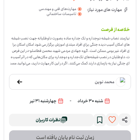
مهارت‌های فنی و مهندسی
مهارت های مورد نیاز:
تاسیسات ساختمانی
خلاصه از فرصت
نیازمند نصاب شیشه دوجداره و تک جداره ساده بصورت داوطلبانه جهت نصب شیشه
های امکان آسیب دیده جنگی برای افراد مبتدی اموزش برگزار می شود امکان اسکان برا
ی افراد غیر بومی ممکن است. گروه جهادی مردمی شهید محسن قطاسلو
-
در این فرص
ت، داوطلبان در نصب شیشه‌های تک‌جداره و دوجداره برای مکان‌هایی که در اثر آسیب‌ه
ای جنگی نیاز به بازسازی دارند کمک می‌کنند. اگر در این کار مهارت دارید، می‌توانید مست
قیم وارد اجرا شوید و اگر مبتدی باشید، آموزش لازم برای شروع کار در نظر گرفته شده اس
ت. این فعالیت در تهران، استان تهران انجام می‌شود و برای کسانی مناسب است که به کا
محمد نوین
رهای فنی و اجرایی علاقه دارند یا در نصب شیشه تجربه دارند. امکان اسکان برای افراد غ
یربومی هم ممکن است و همین موضوع مشارکت را برای داوطلبان شهرهای دیگر ساده‌ت
ر می‌کند. اگر می‌توانید در نصب شیشه یا کمک به نصاب‌ها وقت بگذارید، برای این فرص
-
شنبه 30 خرداد
چهارشنبه 31 تیر
ت ثبت‌نام کنید.
نظرات کاربران
زمان ثبت نام پایان یافته است