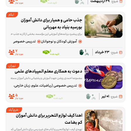
29 اردیبهشت
شروع:
پاکار
تایید شده
مورد نیاز
ایلام
جذب حامی و همیار برای دانش آموزان 
بورسیه بنیاد به مهربانی
برای پیشبرد برنامه‌های آموزشی این مؤسسه، بخشی از کار به جذب حامی، بانی و همیار آموزشی اختصاص دارد. داوطلب در این فرصت به معرفی مؤسسه، ارتباط با افراد علاقه‌مند و کمک به جذب منابع
آموزش کودکان و نوجوانان
تدریس خصوصی (ریاضیات، عل
7
1
1
23 خرداد
شروع:
پاکار
تایید شده
مورد نیاز
تهران
دعوت به همکاری معلم المپیادهای علمی
مجموعه احمدی روشن جهت آموزش و پشتیبانی دانش آموزان مستعد مجموعه های علم
تدریس خصوصی (ریاضیات، علوم، زبان خارجی، هنر و...)
5
0
0
01 تیر
شروع:
پاکار
تایید شده
مورد نیاز
خرم‌آباد
اهدا کیف لوازم التحریر برای دانش آموزان 
کم بضاعت
تهیه‌ی کیف، لوازم‌التحریر و کتاب‌های غیردرسی برای دانش‌آموزانی که در شروع سال تحصیلی یا در مسیر درس‌خواندن با کمبود روبه‌رو هستند، موضوع اصلی این فرصت است. این ا