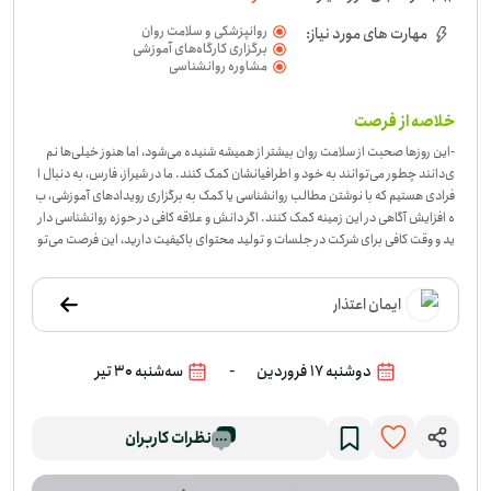
روانپزشکی و سلامت روان
مهارت های مورد نیاز:
برگزاری کارگاه‌های آموزشی
مشاوره روانشناسی
خلاصه از فرصت
-
این روزها صحبت از سلامت روان بیشتر از همیشه شنیده می‌شود، اما هنوز خیلی‌ها نم
ی‌دانند چطور می‌توانند به خود و اطرافیانشان کمک کنند. ما در شیراز، فارس، به دنبال ا
فرادی هستیم که با نوشتن مطالب روانشناسی یا کمک به برگزاری رویدادهای آموزشی، ب
ه افزایش آگاهی در این زمینه کمک کنند. اگر دانش و علاقه کافی در حوزه روانشناسی دار
ید و وقت کافی برای شرکت در جلسات و تولید محتوای باکیفیت دارید، این فرصت می‌تو
اند برای شما مناسب باشد. برای این کار، هم به ایده‌های نو و خلاقانه برای نوشتن نیاز دا
ریم و هم به افرادی که بتوانند در برگزاری رویدادهای حضوری به ما کمک کنند. مهم این
ایمان اعتذار
است که مطالب منتشر شده، معتبر، کاربردی و با ذکر منبع باشند. می‌توانید با تکیه بر دان
ش خودتان مطلب بنویسید یا با استناد به منابع موثق، محتوای جدیدی ارائه دهید. اگر
دوست دارید در این مسیر ما را همراهی کنید، رزومه و نمونه کارهای خود را برایمان ارسا
-
دوشنبه 17 فروردین
سه‌شنبه 30 تیر
ل کنید.
نظرات کاربران