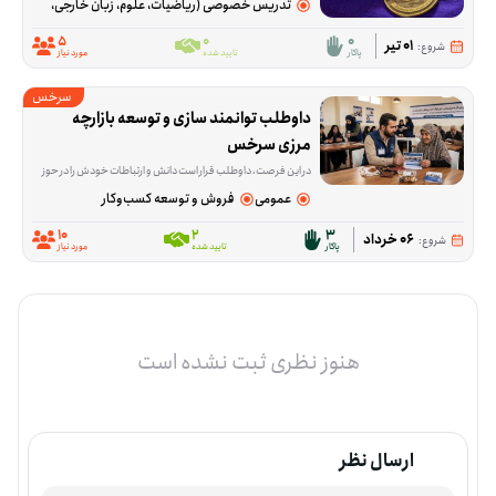
تدریس خصوصی (ریاضیات، علوم، زبان خارجی، هنر و...)
5
0
0
01 تیر
شروع:
پاکار
تایید شده
مورد نیاز
سرخس
داوطلب توانمند سازی و توسعه بازارچه 
مرزی سرخس
در این فرصت، داوطلب قرار است دانش و ارتباطات خودش را در حوزه تجارت بین‌الملل به کار بگیرد؛ از انتقال تجربه و آموزش گرفته تا ارتباط‌گیری و بازاریابی برای بازارهای ترکمنستان، قزاقستان، تاجیکستان و دیگر کشورهای CIS. این فعالیت برای کسانی مناسب است که در زمینه ترخیص، تولید، بازرگانی، آموزش یا کسب‌وکار تجربه دارند و می
عمومی
فروش و توسعه کسب‌وکار
10
2
3
06 خرداد
شروع:
پاکار
تایید شده
مورد نیاز
هنوز نظری ثبت نشده است
ارسال نظر