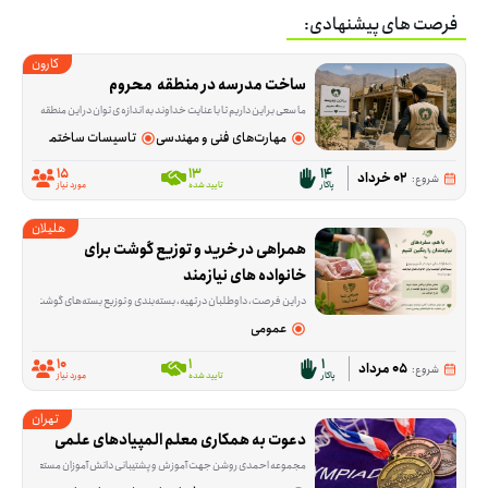
فرصت های پیشنهادی:
کارون
ساخت مدرسه در منطقه  محروم
ما سعی بر این داریم تا با عنایت خداوند به اندازه ی توان در این منطقه مدرسه بسازیم. امید داریم شما دلسوختگان این مرز بوم برای آینده ای بهتر در کنار ما باشید.
مهارت‌های فنی و مهندسی
تاسیسات ساختمانی
15
13
14
02 خرداد
شروع:
پاکار
تایید شده
مورد نیاز
هلیلان
همراهی در خرید و توزیع گوشت برای 
خانواده های نیازمند
در این فرصت، داوطلبان در تهیه، بسته‌بندی و توزیع بسته‌های گوشت میان خانو
عمومی
10
1
1
05 مرداد
شروع:
پاکار
تایید شده
مورد نیاز
تهران
دعوت به همکاری معلم المپیادهای علمی
مجموعه احمدی روشن جهت آموزش و پشتیبانی دانش آموزان مستعد مجموعه های علم