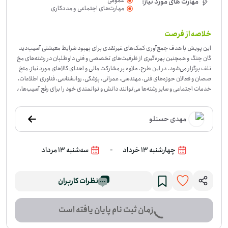
عمومی
مهارت های مورد نیاز:
مهارت‌های اجتماعی و مددکاری
خلاصه از فرصت
این پویش با هدف جمع‌آوری کمک‌های غیرنقدی برای بهبود شرایط معیشتی آسیب‌دید
گان جنگ و همچنین بهره‌گیری از ظرفیت‌های تخصصی و فنی داوطلبان در رشته‌های مخ
تلف برگزار می‌شود. در این طرح، علاوه بر مشارکت مالی و اهدای کالاهای مورد نیاز، متخ
صصان و فعالان حوزه‌های فنی، مهندسی، عمرانی، پزشکی، روانشناسی، فناوری اطلاعات،
خدمات اجتماعی و سایر رشته‌ها می‌توانند دانش و توانمندی خود را برای رفع آسیب‌ها، ب
ازسازی زیرساخت‌ها و کمک به بازگشت شرایط عادی زندگی آسیب‌دیدگان به کار گیرند. ا
هداف: جمع‌آوری کمک‌های غیرنقدی حمایت از خانواده‌های آسیب‌دیده بهره‌گیری از توا
مهدی حسنلو
ن تخصصی داوطلبان کمک به بازسازی و جبران خسارات تقویت مشارکت اجتماعی و م
سئولیت‌پذیری عمومی نوع همکاری: داوطلبانه گروه‌های هدف: عموم مردم، خیرین، مت
خصصان فنی و مهندسی، فعالان اجتماعی، پزشکان، روانشناسان و سایر صاحبان مهارت و
-
چهارشنبه 13 خرداد
سه‌شنبه 13 مرداد
تخصص. مهارت‌های مورد نیاز: متعهد، مسئولیت‌پذیر، روحیه همکاری و در صورت نیاز ت
خصص در حوزه‌های فنی و خدماتی.
-
وقتی یک بحران زندگی روزمره‌ی خانواده‌ها را به‌ه
م می‌زند، بخشی از کمک‌ها در تأمین نیازهای اولیه خلاصه می‌شود و بخشی دیگر به بازسا
نظرات کاربران
زی و جبران آسیب‌ها برمی‌گردد. این پویش برای حمایت از آسیب‌دیدگان جنگ شکل گرفت
ه تا کمک‌های نقدی و غیرنقدی جمع‌آوری شود و در کنار آن، توان تخصصی داوطلبان هم
به کار گرفته شود. این فرصت در کرجِ البرز برگزار می‌شود و برای عموم مردم، خیرین، فعالا
زمان ثبت نام پایان یافته است
ن اجتماعی و همین‌طور افرادی با تخصص‌های فنی، مهندسی، پزشکی، روانشناسی، فناور
ی اطلاعات و خدماتی مناسب است. اگر متعهد و مسئولیت‌پذیر هستید، می‌توانید با تو