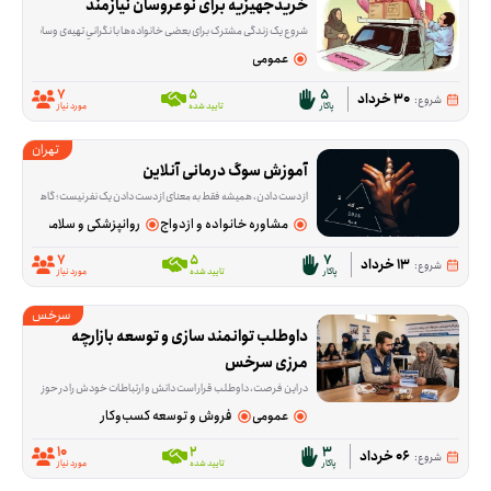
خریدجهیزیه برای نوعروسان نیازمند
شروع یک زندگی مشترک برای بعضی خانواده‌ها با نگرانیِ تهیه‌ی وسایل اولیه خانه همراه است. این فرصت برای کمک به خرید جهیزیه نوعروسانی شکل گرفته که در آستانه ازدواج هستند و در من
عمومی
7
5
5
30 خرداد
شروع:
پاکار
تایید شده
مورد نیاز
تهران
آموزش سوگ درمانی آنلاین
از دست دادن، همیشه فقط به معنای از دست دادن یک نفر نیست؛ گاهی آدم‌ها با فقدان آرامش، امنیت یا بخشی از زندگی روزمره‌شان هم درگیر می‌شوند و حرف زدن درباره‌اش ب
مشاوره خانواده و ازدواج
روانپزشکی و سلامت روان
7
5
7
13 خرداد
شروع:
پاکار
تایید شده
مورد نیاز
سرخس
داوطلب توانمند سازی و توسعه بازارچه 
مرزی سرخس
در این فرصت، داوطلب قرار است دانش و ارتباطات خودش را در حوزه تجارت بین‌الملل به کار بگیرد؛ از انتقال تجربه و آموزش گرفته تا ارتباط‌گیری و بازاریابی برای بازارهای ترکمنستان، قزاقستان، تاجیکستان و دیگر کشورهای CIS. این فعالیت برای کسانی مناسب است که در زمینه ترخیص، تولید، بازرگانی، آموزش یا کسب‌وکار تجربه دارند و می
عمومی
فروش و توسعه کسب‌وکار
10
2
3
06 خرداد
شروع:
پاکار
تایید شده
مورد نیاز