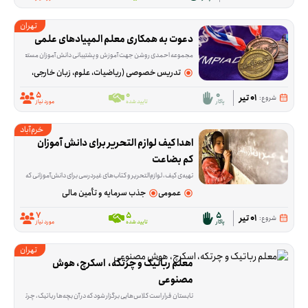
تهران
دعوت به همکاری معلم المپیادهای علمی
مجموعه احمدی روشن جهت آموزش و پشتیبانی دانش آموزان مستعد مجموعه های علم
تدریس خصوصی (ریاضیات، علوم، زبان خارجی، هنر و...)
5
0
0
01 تیر
شروع:
پاکار
تایید شده
مورد نیاز
خرم‌آباد
اهدا کیف لوازم التحریر برای دانش آموزان 
کم بضاعت
تهیه‌ی کیف، لوازم‌التحریر و کتاب‌های غیردرسی برای دانش‌آموزانی که در شروع سال تحصیلی یا در مسیر درس‌خواندن با کمبود روبه‌رو هستند، موضوع اصلی این فرصت است. این ا
عمومی
جذب سرمایه و تأمین مالی
7
5
5
01 تیر
شروع:
پاکار
تایید شده
مورد نیاز
تهران
معلم رباتیک و چرتکه،  اسکرچ، هوش 
مصنوعی
تابستان قرار است کلاس‌هایی برگزار شود که در آن بچه‌ها رباتیک، چرتکه، اسکرچ و هوش مصنوعی را به‌صورت جدی یاد بگیرند. در این فرصت، داوطلبی نیاز است که آموزش را فقط به اجرای ب