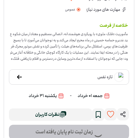
مهارت های مورد نیاز:
عمومی
خلاصه از فرصت
مأموریت «قلک علوی» با رویکردی هوشمندانه، اتصالی مستقیم و معنادار میان شکوه ع
ید غدیر و حماسه حسینی در ماه محرم ایجاد می‌کند و به نوجوانان می‌آموزد تا با بسیج
ظرفیت‌های بومی، استقلال مالی برنامه‌های هیئت را تأمین کرده و نقش موتور محرک فر
هنگی را در محله ایفا نمایند. این عملیات با یک کارگاه کوچکِ خانگی و خلاقانه آغاز می‌ش
ود؛ جایی که نوجوانان با استفاده از ساده‌ترین وسایل در دسترس و اقلام بازیافتی، قلک‌ه
ایی دست‌ساز و زیبا طراحی کرده و بدنه آن‌ها را با المان‌های بصری تلفیقی که نشان‌دهن
ده پیوند عمیق غدیر و عاشورا است، تزئین می‌کنند. پس از آماده‌سازی این نمادهای مشا
تازه نفس
رکت، تیم‌های عملیاتی با مراجعه حضوری و پرنشاط به همسایگان، اقوام و کسبه محله،
ضمن تبریک ایام ولایت، هدف والای این طرح مبنی بر جمع‌آوری نذورات خرد برای پشتی
بانی و تأمین هزینه‌های موکب‌ها و خیمه‌های عزای سیدالشهدا (ع) در ماه محرم را با بیان
-
جمعه 01 خرداد
یکشنبه 31 خرداد
ی شیوا تبیین نموده و قلک‌ها را به عنوان امانت تحویل خانواده‌ها می‌دهند. این حرکت
شبکه‌ای، خانواده‌ها را به مشارکت قطره‌چکانی اما مستمر در یک جریان بزرگ معنوی ترغ
یب می‌سازد و در نهایت، با تعیین یک زمان‌بندی دقیق در آستانه ماه محرم، قلک‌های پر ش
نظرات کاربران
ده از عشق و ارادت مردمی توسط همان نوجوانان جمع‌آوری و تجمیع می‌گردد تا سرمایه
اولیه و بابرکتِ برپایی مجالس عزاداری و موکب‌های خدمت‌رسانی به دست خود نسل ج
دید فراهم آید.
-
این فرصت روی یک کار مشخص و قابل انجام شکل گرفته است: ساخت و
زمان ثبت نام پایان یافته است
توزیع قلک‌های نذر محرم و بعد جمع‌آوری آن‌ها برای تأمین بخشی از هزینه‌های برنامه‌ها