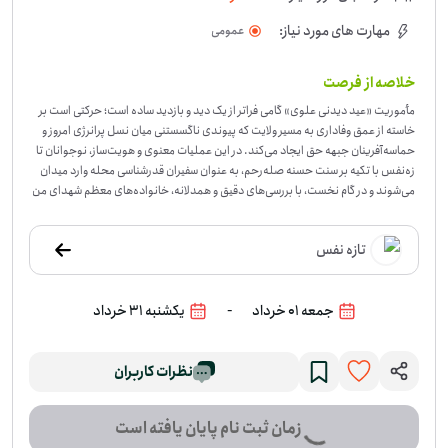
مهارت های مورد نیاز:
عمومی
خلاصه از فرصت
مأموریت «عید دیدنی علوی» گامی فراتر از یک دید و بازدید ساده است؛ حرکتی است بر
خاسته از عمق وفاداری به مسیر ولایت که پیوندی ناگسستنی میان نسل پرانرژی امروز و
حماسه‌آفرینان جبهه حق ایجاد می‌کند. در این عملیات معنوی و هویت‌ساز، نوجوانان تا
زه‌نفس با تکیه بر سنت حسنه صله‌رحم، به عنوان سفیران قدرشناسی محله وارد میدان
می‌شوند و در گام نخست، با بررسی‌های دقیق و همدلانه، خانواده‌های معظم شهدای من
طقه مسکونی خود، با اولویت شهدای سادات و دلاورمردان سه جنگ تحمیلی را شناسای
ی می‌کنند. پس از انجام هماهنگی‌های محترمانه برای یک دیدار کوتاه و بی‌تکلف، تیم‌ها
تازه نفس
ی عملیاتی دست‌به‌کار خلق هدایایی ساده، معنوی و دست‌ساز نظیر یک قاب عکس یادگ
اری، لوح تقدیر، شاخه گل یا بسته‌ای شیرینی می‌شوند تا دست‌خالی به این ضیافت نوران
ی نروند. اوج این مأموریت زمانی تجلی می‌یابد که هسته‌های پرشور نوجوانان با نظمی
-
جمعه 01 خرداد
یکشنبه 31 خرداد
مثال‌زدنی و ادبی برآمده از مکتب اهل‌بیت (ع)، در منازل این اسوه‌های صبر حضور می‌یا
بند، عید بزرگ بیعت را تبریک می‌گویند و ضمن ایجاد یک فضای صمیمانه و سرشار از احت
رام، قلب‌های خود را به دعای خیر خانواده‌های شهدا گره می‌زنند تا الگوی عملی تکریم و
پاسداشت خون شهدا را در تار و پود جامعه محلی نهادینه سازند.
-
نظرات کاربران
در این فرصت، داوطل
ب‌ها برای عید دیدنی به خانه خانواده‌های شهدا می‌روند و یک دیدار کوتاه، محترمانه و ب
ی‌تکلف را شکل می‌دهند. کار از شناسایی خانواده‌های شهدا در محله آغاز می‌شود و با ه
زمان ثبت نام پایان یافته است
ماهنگی برای حضور، آماده‌کردن هدیه‌ای ساده مثل قاب عکس، لوح یادبود، گل یا شیری