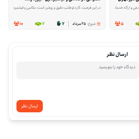
در این فرصت، کار داوطلب دقیق و روشن است: عکاسی و فیلمبرداری از حضور ۱۵ نفر از معلم‌های سیستان و بلوچستان که برای دوره آموزشی به تهران می‌آیند. این همکاری از ۲۶ تا ۳۰ مرداد انجام می‌شود و فقط ثبت تصویر و ویدئو در دو شیفت صبح و عصر لازم است؛ ادیت و آماده‌سازی محتوا جزو کار نیست. محل برگزاری این برنامه خیریه رشد در قیطریه شمالی، تهران در استان تهران است. اگر عکاسی یا فیلمبرداری بلد هستید و می‌توانید در یکی از شیفت‌ها یا در چند روز این برنامه حضور داشته باشید، این فرصت برای شما مناسب است. اگر برای ثبت این چند روز وقت و مهارت دارید، می‌
هی و ارائه خدمات اسکان و پذیرایی از زائران در مرکز مهران مشارکت می‌کنند. فعالیت‌ها با توجه به ن
وطلبان متناسب با مهارت خود می‌توانند در بخش‌هایی مانند ایده‌پردازی، برنامه‌ریزی محتوایی، نگار
10
7
7
5
شروع:
25 مرداد
ارسال نظر
ارسال نظر