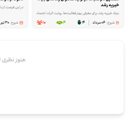
خیریه رشد
در این فرصت از داوطلبان ۱۸ تا ۳۰ سال دعوت می‌شود تا در یک رویداد فرهنگی با محوریت گفت‌وگو، هم‌اندیشی و بررسی راهکارهای حمایت از اقشار نیازمند جامعه از جمله افراد بی‌بضاعت، بی‌سرپرست و دارای معلولیت مشارکت کنند. در این برنامه، شرکت‌کنندگان در کنار سایر داوطلبان، حامیان و جمعی از هنرمندان پاکار، درباره راهکارهای مؤثر برای افزای
بنیاد خیریه رشد برای معرفی بهتر فعالیت‌ها، روایت اثرات اجتماعی و گسترش ارتباط با مخاط
10
4
4
شروع:
04 مرداد
شروع:
30 تیر
هنوز نظری 