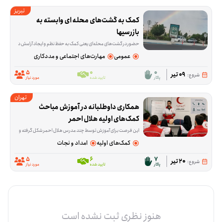
تبریز
کمک به گشت‌های محله ای وابسته به 
بازرسیها
حضور در گشت‌های محله‌ای یعنی کمک به حفظ نظم و ایجاد آرامش در فضاهای عمومی محله. این فرصت برای افرادی تعریف شده که می‌خواهند در یک فعالیت مشخص و میدانی، بخشی از رون
عمومی
مهارت‌های اجتماعی و مددکاری
5
0
0
09 تیر
شروع:
پاکار
تایید شده
مورد نیاز
تهران
همکاری داوطلبانه در آموزش مباحث 
کمک‌های اولیه هلال احمر
این فرصت برای آموزش توسط چند مدرس هلال احمر شکل گرفته و تمرکز آن روی انتقال نکات کاربردی در حوزه حوادث و بحران است. داوطلبانی که در این زمینه آموزش دیده‌
کمک‌های اولیه
امداد و نجات
5
6
7
20 تیر
شروع:
پاکار
تایید شده
مورد نیاز
هنوز نظری ثبت نشده است