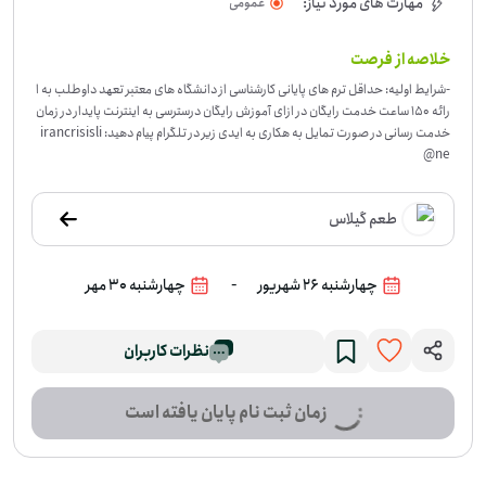
مهارت های مورد نیاز:
عمومی
خلاصه از فرصت
-
شرایط اولیه: حداقل ترم های پایانی کارشناسی از دانشگاه های معتبر تعهد داوطلب به ا
رائه 150 ساعت خدمت رایگان در ازای آموزش رایگان درسترسی به اینترنت پایدار در زمان
خدمت رسانی در صورت تمایل به هکاری به ایدی زیر در تلگرام پیام دهید: irancrisisli
ne@
طعم گیلاس
-
چهارشنبه 26 شهریور
چهارشنبه 30 مهر
نظرات کاربران
زمان ثبت نام پایان یافته است