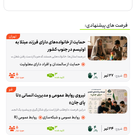
فرصت های پیشنهادی:
تهران
حمایت از خانواده‌های دارای فرزند مبتلا به 
اوتیسم در جنوب کشور
در همه استان‌ها، خانواده‌هایی هستند که هم با از دست رفتن شغل سرپرست و هم با هزینه‌های بالای مراقبت از فرزند اتیسم زیر فشا
حمایت از سالمندان و افراد دارای معلولیت
5
3
3
27 تیر
شروع:
پاکار
تایید شده
مورد نیاز
قم
نیروی روابط عمومی و مدیریت انسانی «تا 
پای جان»
در این فرصت، داوطلب قرار است برای شکل‌گیری و پیشبرد یک انجمن مشارکت‌محور آنلاین در شرایط بحرانی و جنگی نقش تیم نیروی انسانی و روابط عمومی را بر عهده بگیرد. بخش مهم کار، ارتباط گرفتن با افراد، پیگیری کارها و کمک به هماهنگ شدن مسیر فعالیت‌هاست تا وب سایت مجموعه «تا پای جان» بتواند منسجم‌تر جلو برود. ما در مج
روابط عمومی و شبکه‌سازی
روابط عمومی (PR)
5
3
4
24 تیر
شروع:
پاکار
تایید شده
مورد نیاز