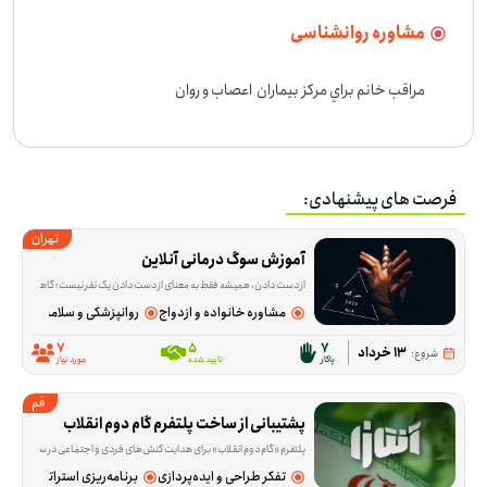
مشاوره روانشناسی
مراقب خانم براي مركز بیماران  اعصاب و روان
فرصت های پیشنهادی:
تهران
آموزش سوگ درمانی آنلاین
از دست دادن، همیشه فقط به معنای از دست دادن یک نفر نیست؛ گاهی آدم‌ها با فقدان آرامش، امنیت یا بخشی از زندگی روزمره‌شان هم درگیر می‌شوند و حرف زدن درباره‌اش ب
مشاوره خانواده و ازدواج
روانپزشکی و سلامت روان
7
5
7
13 خرداد
شروع:
پاکار
تایید شده
مورد نیاز
قم
پشتیبانی از ‌ساخت پلتفرم گام دوم انقلاب
پلتفرم «گام دوم انقلاب» برای هدایت کنش‌های فردی و اجتماعی در سه ساحت خودسازی، جامعه‌پردازی و تمدن‌سازی طراحی شده است. این فرصت داوطلبی برای کسانی
تفکر طراحی و ایده‌پردازی
برنامه‌ریزی استراتژیک