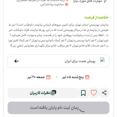
ارائه خدمات به افراد در شرایط اضطراری
مهارت های مورد نیاز:
مشاوره روانشناسی
(حوادث طبیعی، بحران‌ها و...)
خلاصه از فرصت
سازمان بهزیستی استان تهران برای تامین نیروهای انسانی نیازمند داوطلب است!
-
این ف
هرستی از نیازمندی ها در مراکز بهزیستی است که در این روز ها نیازمند افراد داوطلب اس
ت . لطفا پس از ثبت درخواست پروفایل خود را در قسمت زمان و مهارت کامل فرمایید آ
شپز تهران ۲ نفر نانوا پردیس و تهران 2 نفر كمك نانواپردیس و تهران ۲ نفر كمك آشپز تهرا
ن ۲ نفر خدمات اقا و خانم تهران ۳ نفر مراقب خانم مرکز نگهداری معلولین ذهني زير ١٤
سال تهران نارمك 1 نفر مراقب خانم مرکز سالمندان تهران 3 نفر مراقب آقا مرکز معلولين
ذهني پسر بالای ١٤ سال ۲ نفر مراقب آقا براي مركز بیماران اعصاب و روان شهرستان ملارد ۱
پویش همت برای ایران
نفر مراقب خانم براي مركز بیماران اعصاب و روان شهرستان ملارد ۲ نفر
-
پنج‌شنبه 05 تیر
جمعه 20 تیر
نظرات کاربران
زمان ثبت نام پایان یافته است