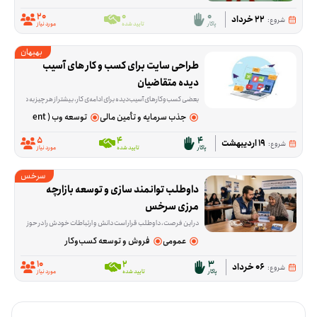
20
0
0
22 خرداد
شروع:
پاکار
تایید شده
مورد نیاز
بهبهان
طراحی سایت برای کسب و کار های آسیب 
دیده متقاضیان
بعضی کسب‌وکارهای آسیب‌دیده برای ادامه‌ی کار، بیشتر از هر چیز به دیده‌شدن در فضای مجازی و کمی پشتیبانی مالی نیاز دارند. این فرصت برای کمک به همین نیاز شکل گرفته و تمرکزش روی طراحی رایگا
جذب سرمایه و تأمین مالی
توسعه وب ( Web Development )
5
4
4
19 اردیبهشت
شروع:
پاکار
تایید شده
مورد نیاز
سرخس
داوطلب توانمند سازی و توسعه بازارچه 
مرزی سرخس
در این فرصت، داوطلب قرار است دانش و ارتباطات خودش را در حوزه تجارت بین‌الملل به کار بگیرد؛ از انتقال تجربه و آموزش گرفته تا ارتباط‌گیری و بازاریابی برای بازارهای ترکمنستان، قزاقستان، تاجیکستان و دیگر کشورهای CIS. این فعالیت برای کسانی مناسب است که در زمینه ترخیص، تولید، بازرگانی، آموزش یا کسب‌وکار تجربه دارند و می
عمومی
فروش و توسعه کسب‌وکار
10
2
3
06 خرداد
شروع:
پاکار
تایید شده
مورد نیاز