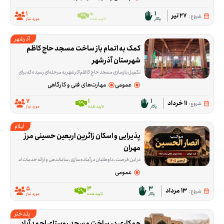
1
0
1
27 تیر
شروع:
پاکار
تایید شده
مورد نیاز
آذرشهر
کمک به اتمام باز ساخت مسجد حاج کاظم 
شهرستان آذرشهر
تکمیل بازسازی مسجد حاج کاظم آذرشهر به مرحله‌ای رسیده که برای ادامه‌ی کار، هم کمک مالی لازم است و هم حضور داوطلبانی که در کارهای اجرایی ساختمان مهارت دارند. این فرصت برا
عمومی
مهارت‌های فنی و کارگاهی
7
1
1
11 خرداد
شروع:
پاکار
تایید شده
مورد نیاز
ایلام
پذیرایی و اسکان زائرین اربعین حسینی مرز 
مهران
در این فرصت، داوطلبان در آماده‌سازی، ساماندهی و ارائه خدمات اسکان و پذیرا
عمومی
5
3
3
13 مرداد
شروع:
پاکار
تایید شده
مورد نیاز
پلدختر
همکاری در ساخت مسجد روستای احمدآباد 