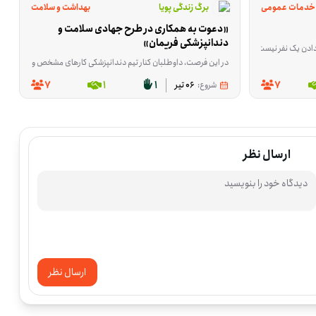
خدمات عمومی
برگ زندگی پویا
بهداشت و سلامت
«دعوت به همکاری در طرح جهادی سلامت و 
دندانپزشکی فریمان»
هندسی، پزشکی، روانشناسی، فناوری اطلاعات و خدماتی مناسب است. اگر متعهد و مسئولیت‌پذیر هستید، می‌توانید با توجه به توان و مهارت خود در حمایت از خانواده‌های آسیب‌دیده و کمک به بازگشت شرایط عادی زندگی نقش داشته باشید. اگر
می‌شود و بیشتر به درد کسانی می‌خورد که می‌توانند در تهیه یا رساندن این اقلام کمک کنند. اگر لباس سالم و قابل استفاده، دارو، اقلام بهداشتی یا بسته‌های ارزاق در اختیار دارید، حضور شما در این کار می‌تواند مستقیم به رفع یک نیاز واقعی کمک کن
یا بخشی از زندگی روزمره‌شان هم درگیر می‌شوند و حرف زدن درباره‌اش برایشان ساده نیست. این فرصت برای همکاری در یک دوره آنلاین سوگ‌درمانی شکل گرفته تا به بهتر شدن عملکرد روان‌شناختی در اتاق درمان کمک کند و 
در این فرصت، داوطلبان کنار تیم دندانپزشکی کارهای مشخص و مهمی را پیش می‌برند؛ از آماده‌سازی و ضدعفونی تجهیزات و آماده کردن مواد مصرفی گرفته تا پذیرش و را
7
1
1
7
شروع:
06 تیر
ارسال نظر
ارسال نظر