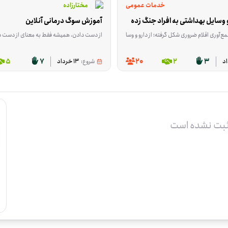
خدمات عمومی
مختارزاده
 وسایل بهداشتی به افراد جنگ زده
آموزش سوگ درمانی آنلاین
 شکل گرفته تا کمک‌های نقدی و غیرنقدی جمع‌آوری شود و در کنار آن، توان تخصصی داوطلبان هم به کار گرفته شود. این فرصت در کرجِ البرز برگزار می‌شود و برای عموم مردم، خیرین، فعالان اجتماعی و همین‌طور افرادی با تخصص‌های فنی، م
ته؛ از دارو و وسایل بهداشتی مثل پوشک و شیر خشک تا لباس نو یا در حد نو، پک‌های ارزاق و بعضی وسایل خانه. هدف این است که بخشی از نیازهای اولیه افراد نیازمند و خانواده‌های جنگ‌زده سریع‌تر تأمین شود. این فعالیت در تهران، استان تهران انجام 
از دست دادن، همیشه فقط به معنای از دست دادن یک نفر نیست؛ گاهی آدم‌ها با فقدان آرامش، امنیت 
5
7
20
2
3
شروع:
13 خرداد
ثبت نشده است