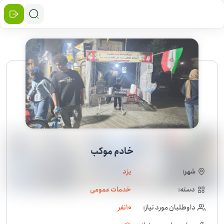
خادم موکب
شهر:
یزد
دسته:
خدمات عمومی
داوطلبان مورد نیاز:
10
نفر