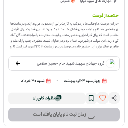
مهارت های مورد نیاز:
عمومی
خلاصه از فرصت
-
در این فرصت، داوطلب‌ها در موکب به کار پذیرایی از مدعوین می‌پردازند و در ساعت‌ها
ی مشخص به نظم و آماده بودن فضای خدمت کمک می‌کنند. این فعالیت برای افرادی
مناسب است که برای کار اجرایی، حضور منظم و ارتباط محترمانه با مراجعه‌کنندگان آماد
گی دارند. این موکب در شهر یزد، استان یزد و در خیابان شهید مطهری، جنب پارک علم و
فناوری اقبال قرار دارد. حضور خادم‌های فعال یزدی از ساعت ۱۹ تا ۲۲ مورد نیاز است تا رو
ند پذیرایی به‌خوبی انجام شود. اگر در یزد هستید و در این بازه زمانی امکان حضور داری
د، می‌توانید برای این خدمت داوطلب شوید.
گروه جهادی سپهبد شهید حاج حسین سلامی
-
چهارشنبه 23 اردیبهشت
شنبه 30 خرداد
نظرات کاربران
زمان ثبت نام پایان یافته است