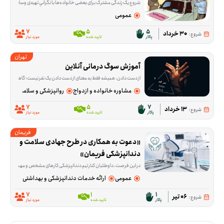
شروع یک زندگی مشترک برای بعضی خانواده‌ها با نگرانیِ تهیه‌ی وسایل اولیه خانه همراه است. این فرصت برای کمک به خرید جهیزیه نوعروسانی شکل گرفته که در آستانه ازدواج هستند و در من
عمومی
7
5
5
30 خرداد
شروع:
پاکار
تایید شده
مورد نیاز
تهران
آموزش سوگ درمانی آنلاین
از دست دادن، همیشه فقط به معنای از دست دادن یک نفر نیست؛ گاهی آدم‌ها با فقدان آرامش، امنیت یا بخشی از زندگی روزمره‌شان هم درگیر می‌شوند و حرف زدن درباره‌اش ب
مشاوره خانواده و ازدواج
روانپزشکی و سلامت روان
7
5
7
13 خرداد
شروع:
پاکار
تایید شده
مورد نیاز
فریمان
«دعوت به همکاری در طرح جهادی سلامت و 
دندانپزشکی فریمان»
در این فرصت، داوطلبان کنار تیم دندانپزشکی کارهای مشخص و مهمی را پیش می‌برند؛ از آماده‌سازی و ضدعفونی تجهیزات و آماده کردن مواد مصرفی گرفته تا پذیرش و راهنمایی مرا
عمومی
ارائه خدمات دندانپزشکی و بهداشتی
7
1
1
06 تیر
شروع:
پاکار
تایید شده
مورد نیاز