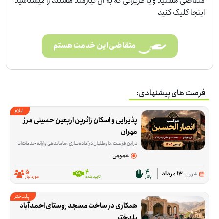
متقاضی هستید و یا عزیزانی که به آن نیازمند هستند را میشناسید
اینجا کلیک کنید
متقاضی این خدمت هستم
فرصت های پیشنهادی:
ایلام
پذیرایی و اسکان زائرین اربعین حسینی مرز 
مهران
در این فرصت، داوطلبان در آماده‌سازی، ساماندهی و ارائه خدمات اسکان و پذیرا
عمومی
5
4
4
13 مرداد
شروع:
پاکار
تایید شده
مورد نیاز
پلدختر
همکاری در ساخت مسجد روستای احمدآباد 
پلدختر