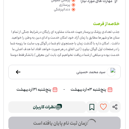
پزشکی عمومی
مهارت های مورد نیاز:
پرستاری
دندانپزشکی
خلاصه از فرصت
جذب تعدادی پزشک و پرستار جهت خدمات مشاوره ای رایگان در شرایط جنگی از تمام ا
ستان ها و شهر ها مطابق با زمان آزاد خود امکان خدمت و ادای دین به وطن را خواهید
داشت . امکان داره با گذشت زمان با جستجوی نام شما در گوگل وب سایت ما رزومه شما
را در صفحات اول گوگل بیاورد ( این اتفاق در هر صورت خواهد افتاد اما هدف اصلی ما
خدمت بوده و مبلغی از شما دریافت نخواهیم کرد بابت این معرفی ) باتشکر فقط دوستا
ن دارای کد نظام پزشکی رو در این خدمت امکان پذیرش داریم . فعالیت ما تماماً جهادی
و در جهت کمک و حمایت خواهد بود
-
در شرایط جنگی، دسترسی سریع به مشاوره‌ی پزش
سید محمد حسینی
کی و پرستاری می‌تواند بخشی از نگرانی مردم را کمتر کند. این فرصت برای ارائه‌ی مشاور
ه آنلاین رایگان شکل گرفته تا پزشکان و پرستارانی که زمان آزاد دارند، بتوانند خدمات تخ
صصی خود را در اختیار افرادی بگذارند که به راهنمایی درمانی و مراقبتی نیاز دارند. محو
-
پنج‌شنبه 03 اردیبهشت
پنج‌شنبه 31 اردیبهشت
ر این فعالیت در قم، استان قم تعریف شده، اما داوطلبان از شهرها و استان‌های مختلف م
ی‌توانند متناسب با زمان خود در آن مشارکت کنند. این فرصت برای پزشکان و پرستارانی
مناسب است که کد نظام پزشکی دارند و می‌خواهند مهارت حرفه‌ای خود را در یک موقعی
نظرات کاربران
ت واقعی و انسانی به کار بگیرند. اگر پزشک یا پرستار دارای کد نظام پزشکی هستید، می‌تو
انید برای این فرصت داوطلب شوید.
زمان ثبت نام پایان یافته است