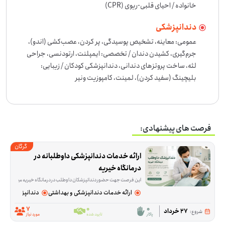
خانواده / احیای قلبی-ریوی (CPR)
دندانپزشکی
عمومی: معاینه، تشخیص پوسیدگی، پر کردن، عصب‌کشی (اندو)، 
جرم‌گیری، کشیدن دندان / تخصصی: ایمپلنت، ارتودنسی، جراحی 
لثه، ساخت پروتزهای دندانی، دندانپزشکی کودکان / زیبایی: 
بلیچینگ (سفید کردن)، لمینت، کامپوزیت ونیر
فرصت های پیشنهادی:
گرگان
ارائه خدمات دندانپزشکی داوطلبانه در 
درمانگاه خیریه
این فرصت جهت حضور دندانپزشکان داوطلب در درمانگاه خیریه میباشد فعالیت‌ها در گرگانِ استان گلستان انجام می‌شود و برای افرادی مناسب است که در دندانپزشکی، توانایی دارند. اگر در یکی از این زمینه‌ها تجربه دارید، می‌توانید در پیشبرد کارهای اجرایی، خدمات درمانی یا آموزش‌های مرتبط با اشتغال نقش داشته باشید. اگر این زمینه‌ها به مهارت شما نزدیک است، برای این فرصت داوطلب شوید.
ارائه خدمات دندانپزشکی و بهداشتی
دندانپزشکی
7
0
0
27 خرداد
شروع:
پاکار
تایید شده
مورد نیاز