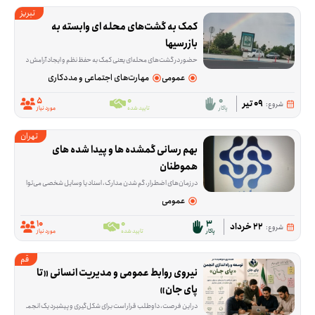
تبریز
کمک به گشت‌های محله ای وابسته به 
بازرسیها
حضور در گشت‌های محله‌ای یعنی کمک به حفظ نظم و ایجاد آرامش در فضاهای عمومی محله. این فرصت برای افرادی تعریف شده که می‌خواهند در یک فعالیت مشخص و میدانی، بخشی از رون
عمومی
مهارت‌های اجتماعی و مددکاری
5
0
0
09 تیر
شروع:
پاکار
تایید شده
مورد نیاز
تهران
بهم رسانی گمشده ها و پیدا شده های 
هموطنان
در زمان‌های اضطرار، گم شدن مدارک، اسناد یا وسایل شخصی می‌تواند نگرانی و سردرگمی زیادی ایجاد کند. این فرصت داوطلبانه برای کمک به هم‌وطنانی شکل گرفته که با 
عمومی
10
0
3
22 خرداد
شروع:
پاکار
تایید شده
مورد نیاز
قم
نیروی روابط عمومی و مدیریت انسانی «تا 
پای جان»
در این فرصت، داوطلب قرار است برای شکل‌گیری و پیشبرد یک انجمن مشارکت‌محور آنلاین در شرایط بحرانی و جنگی نقش تیم نیروی انسانی و روابط عمومی را بر عهده بگیرد. بخش مهم کار، ارتباط گرفتن با افراد، پیگیری کارها و کمک به هماهنگ شدن مسیر فعالیت‌هاست تا وب سایت مجموعه «تا پای جان» بتواند منسجم‌تر جلو برود. ما در مج