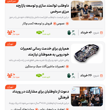
سرخس
داوطلب توانمند سازی و توسعه بازارچه 
مرزی سرخس
در این فرصت، داوطلب قرار است دانش و ارتباطات خودش را در حوزه تجارت بین‌الملل به کار بگیرد؛ از انتقال تجربه و آموزش گرفته تا ارتباط‌گیری و بازاریابی برای بازارهای ترکمنستان، قزاقستان، تاجیکستان و دیگر کشورهای CIS. این فعالیت برای کسانی مناسب است که در زمینه ترخیص، تولید، بازرگانی، آموزش یا کسب‌وکار تجربه دارند و می
عمومی
فروش و توسعه کسب‌وکار
10
2
3
06 خرداد
شروع:
پاکار
تایید شده
مورد نیاز
تهران
همیاری برای خدمت رسانی تعمیرات 
خودرویی به هموطنان نیازمند
وقتی خرابی خودرو برای یک نفر به معنی قطع شدن راه درآمدش باشد، تعمیر یک وسیله دیگر فقط یک کار فنی ساده نیست. این فرصت برای کم‌کردن همین فشار شکل گرفته؛ تا افرادی که با خو
تعمیرات ماشین‌آلات سبک و سنگین
10
4
4
26 خرداد
شروع:
پاکار
تایید شده
مورد نیاز
تهران
دعوت از داوطلبان برای مشارکت در رویداد 
فرهنگی
در این فرصت از داوطلبان ۱۸ تا ۳۰ سال دعوت می‌شود تا در یک رویداد فرهنگی با محوریت گفت‌وگو، هم‌اندیشی و بررسی راهکارهای حمایت از اقشار نیازمند جامعه از جمله افراد بی‌بضاعت، بی‌سرپرست و دارای معلولیت مشارکت کنند. در این برنامه، شرکت‌کنندگان در کنار سایر داوطلبان، حامیان و جمعی از هنرمندان پاکار، درباره راهکارهای مؤثر برای افزایش مشارکت اجتماعی و توسعه فعالیت‌های حمایتی به تبادل نظر خواهند پرداخت. همچنین بخشی از برنامه به مستندسازی و انتشار محتوای رویداد در فضای مجازی اختصاص دارد.
تحقیق و پژوهش علمی
مهارت‌های آموزشی و پژوهشی