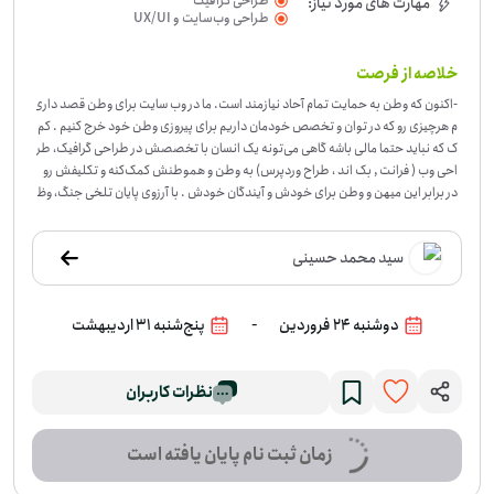
طراحی گرافیک
مهارت های مورد نیاز:
طراحی وب‌سایت و UX/UI
خلاصه از فرصت
-
اکنون که وطن به حمایت تمام آحاد نیازمند است. ما در وب سایت برای وطن قصد داری
م هرچیزی رو که در توان و تخصص خودمان داریم برای پیروزی وطن خود خرج کنیم . کم
ک که نباید حتما مالی باشه گاهی می‌تونه یک انسان با تخصصش در طراحی گرافیک، طر
احی وب ( فرانت , بک اند ، طراح وردپرس) به وطن و هموطنش کمک‌کنه و تکلیفش رو
در برابر این میهن و وطن برای خودش و آیندگان خودش . با آرزوی پایان تلخی جنگ، وظ
یفه ما در این شرایط کمک ، همدلی و انجام تکلیف متناسب با موقعیت شغلی، تحصیلات
یا مهارت ها ( مشق وطن ) هست . از عزیزان و طراحانی که مایل هستند به صورت تایم آز
سید محمد حسینی
اد ( در راه وطن ) همدلی و همراهی داشته باشند لطفاً ثبت درخواست بفرمایند . امکان
عدم حضور فیزیکی و فعالیت شما عزیزان از سایر شهر های دور و نزدیک هست در هر زمان
ی که تایم آزاد دارید از کمک های شما استفاده می‌بریم. با احترام تمامی درخواست ها پذ
-
دوشنبه 24 فروردین
پنج‌شنبه 31 اردیبهشت
یرفته خواهد شد و مانع خدمت و کمک هیچ هموطنی به ایران عزیز و این مردم ارزشمند
نخواهیم شد .
نظرات کاربران
زمان ثبت نام پایان یافته است