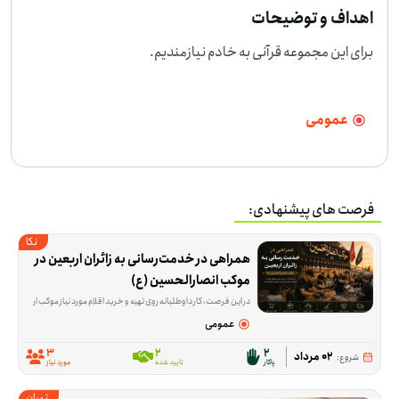
اهداف و توضیحات
برای این مجموعه قرآنی به خادم نیازمندیم.
عمومی
فرصت های پیشنهادی:
نکا
همراهی در خدمت‌رسانی به زائران اربعین در 
موکب انصارالحسین (ع)
در این فرصت، کار داوطلبانه روی تهیه و خرید اقلام مورد نیاز موکب اربعین متمرکز است؛ از مواد خوراکی مثل چای، برنج، مرغ و آب معدنی تا وسایلی م
عمومی
3
2
2
02 مرداد
شروع:
پاکار
تایید شده
مورد نیاز
تهران