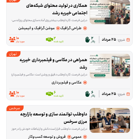
همکاری در تولید محتوای شبکه‌های 
اجتماعی خیریه رشد
در این فرصت، کار داوطلب بیشتر روی آماده‌سازی محتوای روزانه می‌چرخد. راش‌ها و عکس‌ها از قبل در اختیار شما قرار می‌گیرد و لازم است از آن‌ها برای تدوین ریلز اینستاگرام، پست‌های گزار
طراحی گرافیک
موشن گرافیک و انیمیشن
10
2
2
25 مرداد
شروع:
پاکار
تایید شده
مورد نیاز
تهران
همراهی در عکاسی و فیلمبرداری  خیریه 
رشد
در این فرصت، کار داوطلب دقیق و روشن است: عکاسی و فیلمبرداری از حضور ۱۵ نفر از معلم‌های سیستان و بلوچستان که برای دوره آموزشی به تهران می‌آیند. این همکاری از ۲۶ تا ۳۰ مرداد انجام می‌شود و فقط ثبت تصویر و ویدئو در دو شیفت صبح و عصر لازم است؛ ادیت و آماده‌سازی محتوا جزو کار نیست. محل برگزاری این برنامه خیریه رشد در قیطریه شمالی، تهران در استان تهران است. اگر عکاسی یا فیلمبرداری بلد هستید و می‌توانید در یکی از شیفت‌ها یا در چند روز این برنامه حضور داشته باشید، این فرصت برای شما مناسب است. اگر برای ثبت این چند روز وقت و مهارت دارید، می‌توانید به این فرصت بپیوندید.
عکاسی و فیلم‌برداری
10
6
6
25 مرداد
شروع:
پاکار
تایید شده
مورد نیاز
سرخس
داوطلب توانمند سازی و توسعه بازارچه 
مرزی سرخس
در این فرصت، داوطلب قرار است دانش و ارتباطات خودش را در حوزه تجارت بین‌الملل به کار بگیرد؛ از انتقال تجربه و آموزش گرفته تا ارتباط‌گیری و بازاریابی برای بازارهای ترکمنستان، قزاقستان، تاجیکستان و دیگر کشورهای CIS. این فعالیت برای کسانی مناسب است که در زمینه ترخیص، تولید، بازرگانی، آموزش یا کسب‌وکار تجربه دارند و می
عمومی
فروش و توسعه کسب‌وکار