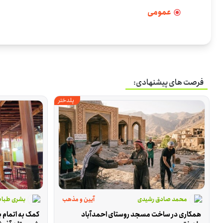
عمومی
فرصت های پیشنهادی:
پلدختر
محمد صادق رشیدی
آیین و مذهب
بشری طباط
همکاری در ساخت مسجد روستای احمدآباد 