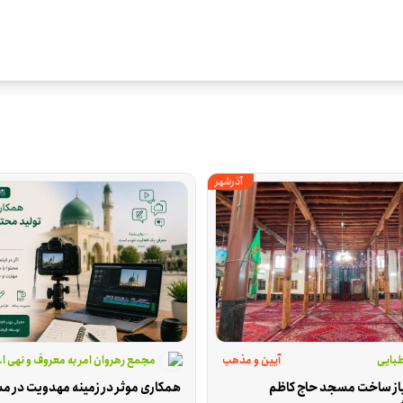
آذرشهر
بایی
آیین و مذهب
مجمع رهروان امر به معروف و نهی ا
کمک به اتمام باز ساخت مسجد حاج کاظم 
همکاری موثر در زمینه مهدویت در م