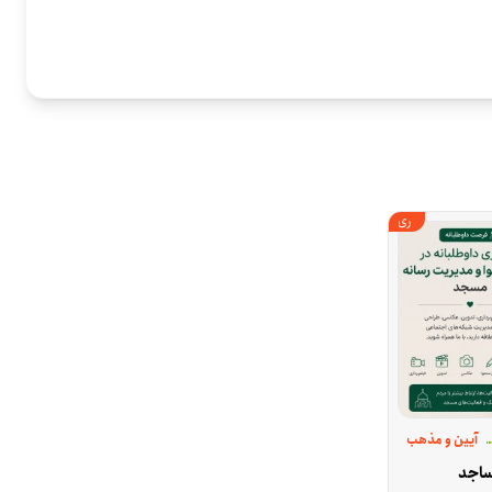
ری
آیین و مذهب
ز منکر شهرستان پردیس
ساجد