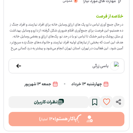
مهارت های مورد نیاز:
عمومی
خلاصه از فرصت
در حال جمع آوری لباس دارو پک های ارزاق وسایل خانه برای افراد نیازمند و افراد جنگ ز
ده هستیم
-
این فرصت برای جمع‌آوری اقلام ضروری شکل گرفته؛ از دارو و وسایل بهداشت
ی مثل پوشک و شیر خشک تا لباس نو یا در حد نو، پک‌های ارزاق و بعضی وسایل خانه.
هدف این است که بخشی از نیازهای اولیه افراد نیازمند و خانواده‌های جنگ‌زده سریع‌تر ت
أمین شود. این فعالیت در تهران، استان تهران انجام می‌شود و بیشتر به درد کسانی می‌خ
ورد که می‌توانند در تهیه یا رساندن این اقلام کمک کنند. اگر لباس سالم و قابل استفاده،
دارو، اقلام بهداشتی یا بسته‌های ارزاق در اختیار دارید، حضور شما در این کار می‌تواند م
یاسی زرگی
ستقیم به رفع یک نیاز واقعی کمک کند. اگر می‌توانید در جمع‌آوری این اقلام سهمی داشت
ه باشید، برای این فرصت داوطلب شوید.
-
چهارشنبه 13 خرداد
جمعه 13 شهریور
نظرات کاربران
پاکار هستم
)
120
(
امتیاز