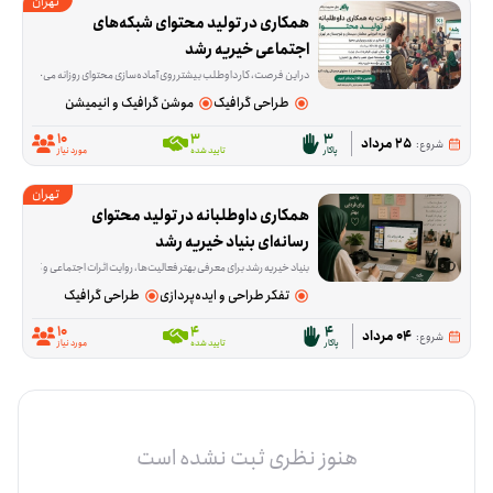
تهران
همکاری در تولید محتوای شبکه‌های 
اجتماعی خیریه رشد
در این فرصت، کار داوطلب بیشتر روی آماده‌سازی محتوای روزانه می‌چرخد. راش‌ها و عکس‌ها از قبل در اختیار شما قرار می‌گیرد و لازم است از آن‌ها برای تدوین ریلز اینستاگرام، پست‌های گزار
طراحی گرافیک
موشن گرافیک و انیمیشن
10
3
3
25 مرداد
شروع:
پاکار
تایید شده
مورد نیاز
تهران
همکاری داوطلبانه در تولید محتوای 
رسانه‌ای بنیاد خیریه رشد
بنیاد خیریه رشد برای معرفی بهتر فعالیت‌ها، روایت اثرات اجتماعی و گسترش ا
تفکر طراحی و ایده‌پردازی
طراحی گرافیک
10
4
4
04 مرداد
شروع:
پاکار
تایید شده
مورد نیاز
هنوز نظری ثبت نشده است