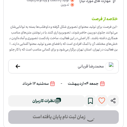
تولید پادکست و ویدئو مارکتینگ
مهارت های مورد نیاز:
تدوین
خلاصه از فرصت
-
این فرصت برای تولید محتوای تصویری شکل گرفته و داوطلب‌ها بسته به توانایی‌شان
می‌توانند جلوی دوربین حاضر شوند، تصویربرداری کنند یا در نوشتن متن‌های مناسب
همکاری داشته باشند. کار اصلی در این فعالیت، ساخت پادکست تصویری و آماده‌کردن ب
خش‌های مختلف آن با کمک افرادی است که با فضای هنر و تولید محتوا آشنایی دارند. ا
ین فعالیت در تهران، استان تهران برگزار می‌شود و برای کسانی مناسب است که با کار جلو
ی دوربین راحت هستند، تصویربرداری بلدند یا می‌توانند متن‌هایی متناسب با موضوع
بنویسند. اگر در حوزه فرهنگ و هنر فعالیت داشته‌اید، این فرصت می‌تواند جای خوبی ب
محمدرضا قربانی
رای به‌کارگرفتن مهارت‌هایتان باشد. اگر این نوع همکاری با توانایی‌های شما جور است، م
ی‌توانید برای حضور در این فرصت داوطلب شوید.
-
جمعه 04 اردیبهشت
سه‌شنبه 12 خرداد
نظرات کاربران
زمان ثبت نام پایان یافته است