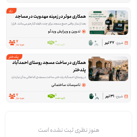
ری
همکاری موثر در زمینه مهدویت در مساجد
بعد از نماز، وقتی جمع مسجد برای چند دقیقه کنار هم می‌مانند، قرار است محتوای کوتاه و قابل فهمی درباره مهدویت پخش شود؛ محتوایی که با ویدئوپروژکتور نمایش داده می‌شود و بین ۳ تا ۱۰ دقیقه زمان می‌گیرد. این فرصت برای اجرای همین برنامه در مسجدها شکل گرفته و داوطلب می‌تواند در هماهنگی، پخش محتوا یا فراهم‌کردن
تدوین و ویرایش ویدئو
7
0
0
27 تیر
شروع:
پاکار
تایید شده
مورد نیاز
پلدختر
همکاری در ساخت مسجد روستای احمدآباد 
پلدختر
در روستای احمدآباد پلدختر، ساخت مسجدی که اهالی به آن نیاز دارند هنوز ادامه دارد و این فرصت برای کمک در همین مسیر شکل گرفته است. داوطلب‌ها در کاری مشارکت می‌کنند
تاسیسات ساختمانی
7
1
1
31 تیر
شروع:
پاکار
تایید شده
مورد نیاز
هنوز نظری ثبت نشده است