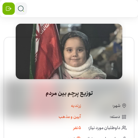
توزیع پرچم بین مردم
شهر:
زرندیه
دسته:
آیین و مذهب
داوطلبان مورد نیاز:
5
نفر