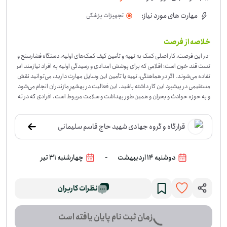
مهارت های مورد نیاز:
تجهیزات پزشکی
خلاصه از فرصت
-
در این فرصت، کار اصلی کمک به تهیه و تأمین کیف کمک‌های اولیه، دستگاه فشارسنج و
تست قند خون است؛ اقلامی که برای پوشش امدادی و رسیدگی اولیه به افراد نیازمند اس
تفاده می‌شوند. اگر در هماهنگی، تهیه یا تأمین این وسایل مهارت دارید، می‌توانید نقش
مستقیمی در پیشبرد این کار داشته باشید. این فعالیت در بهشهرِ مازندران انجام می‌شود
و به حوزه حوادث و بحران و همین‌طور بهداشت و سلامت مربوط است. افرادی که در ته
یه اقلام پزشکی، هماهنگی پشتیبانی یا پیگیری تأمین وسایل توانمند هستند، برای این فر
صت مناسب‌اند. اگر می‌توانید در تهیه یا هماهنگی این اقلام کمک کنید، برای این فرصت
قرارگاه و گروه جهادی شهید حاج قاسم سلیمانی
ثبت‌نام کنید.
-
دوشنبه 14 اردیبهشت
چهارشنبه 31 تیر
نظرات کاربران
زمان ثبت نام پایان یافته است