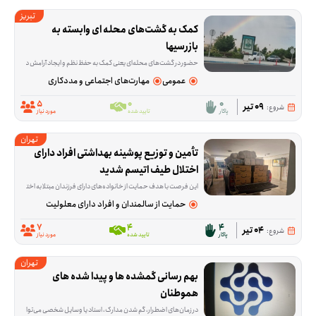
تبریز
کمک به گشت‌های محله ای وابسته به 
بازرسیها
حضور در گشت‌های محله‌ای یعنی کمک به حفظ نظم و ایجاد آرامش در فضاهای عمومی محله. این فرصت برای افرادی تعریف شده که می‌خواهند در یک فعالیت مشخص و میدانی، بخشی از رون
عمومی
مهارت‌های اجتماعی و مددکاری
5
0
0
09 تیر
شروع:
پاکار
تایید شده
مورد نیاز
تهران
تأمین و توزیع پوشینه بهداشتی افراد دارای 
اختلال طیف اتیسم شدید
این فرصت با هدف حمایت از خانواده‌های دارای فرزندان مبتلا به اختلال طیف اتیسم شدید و تأمین بخشی از هزینه‌های بالای ا
حمایت از سالمندان و افراد دارای معلولیت
7
4
4
04 تیر
شروع:
پاکار
تایید شده
مورد نیاز
تهران
بهم رسانی گمشده ها و پیدا شده های 
هموطنان
در زمان‌های اضطرار، گم شدن مدارک، اسناد یا وسایل شخصی می‌تواند نگرانی و سردرگمی زیادی ایجاد کند. این فرصت داوطلبانه برای کمک به هم‌وطنانی شکل گرفته که با 