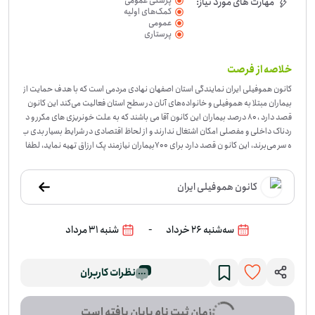
پزشکی عمومی
مهارت های مورد نیاز:
کمک‌های اولیه
عمومی
پرستاری
خلاصه از فرصت
کانون هموفیلی ایران نمایندگی استان اصفهان نهادی مردمی است که با هدف حمایت از
بیماران مبتلا به هموفیلی و خانواده‌های آنان در سطح استان فعالیت می‌کند این کانون
قصد دارد ، ۸۰ درصد بیماران این کانون آقا می باشند که به علت خونریزی های مکرر و د
ردناک داخلی و مفصلی امکان اشتغال ندارند و از لحاظ اقتصادی در شرایط بسیار بدی ب
ه سر می‌برند، این کانو ن قصد دارد برای 700بیماران نیازمند پک ارزاق تهیه نماید، لطفا
ما را همراهی فرمایید
-
بخشی از بیماران هموفیلی به‌دلیل خونریزی‌های مکرر و دردناک د
اخلی و مفصلی، امکان اشتغال منظم ندارند و همین موضوع فشار معیشتی زیادی برای
کانون هموفیلی ایران
خودشان و خانواده‌هایشان ایجاد کرده است. این فرصت برای تهیه‌ی پک ارزاق شکل گرف
ته تا بخشی از نیازهای روزمره‌ی این خانواده‌ها تأمین شود. این فعالیت از سوی کانون ه
موفیلی ایران، نمایندگی استان اصفهان انجام می‌شود و در اصفهان، اصفهان متمرکز اس
-
سه‌شنبه 26 خرداد
شنبه 31 مرداد
ت. اگر به کارهای حمایتی و کمک به تأمین مایحتاج ضروری علاقه‌مند باشید، می‌توانید د
ر این مسیر نقش داشته باشید؛ به‌ویژه اگر دغدغه‌ی فقرزدایی، حمایت معیشتی و کمک ب
ه خانواده‌های درگیر بیماری را دارید. اگر مایلید در تهیه‌ی پک ارزاق برای بیماران نیازمند
سهمی داشته باشید، می‌توانید به این فرصت بپیوندید.
نظرات کاربران
زمان ثبت نام پایان یافته است