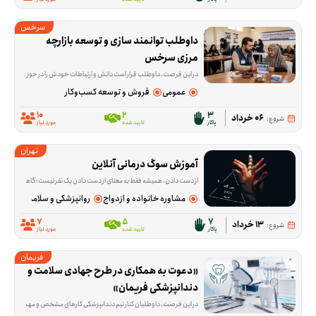
سرخس
داوطلب توانمند سازی و توسعه بازارچه 
مرزی سرخس
در این فرصت، داوطلب قرار است دانش و ارتباطات خودش را در حوزه تجارت بین‌الملل به کار بگیرد؛ از انتقال تجربه و آموزش گرفته تا ارتباط‌گیری و بازاریابی برای بازارهای ترکمنستان، قزاقستان، تاجیکستان و دیگر کشورهای CIS. این فعالیت برای کسانی مناسب است که در زمینه ترخیص، تولید، بازرگانی، آموزش یا کسب‌وکار تجربه دارند و می
عمومی
فروش و توسعه کسب‌وکار
10
2
3
06 خرداد
شروع:
پاکار
تایید شده
مورد نیاز
تهران
آموزش سوگ درمانی آنلاین
از دست دادن، همیشه فقط به معنای از دست دادن یک نفر نیست؛ گاهی آدم‌ها با فقدان آرامش، امنیت یا بخشی از زندگی روزمره‌شان هم درگیر می‌شوند و حرف زدن درباره‌اش ب
مشاوره خانواده و ازدواج
روانپزشکی و سلامت روان
7
5
7
13 خرداد
شروع:
پاکار
تایید شده
مورد نیاز
فریمان
«دعوت به همکاری در طرح جهادی سلامت و 
دندانپزشکی فریمان»
در این فرصت، داوطلبان کنار تیم دندانپزشکی کارهای مشخص و مهمی را پیش می‌برند؛ از آماده‌سازی و ضدعفونی تجهیزات و آماده کردن مواد مصرفی گرفته تا پذیرش و راهنمایی مرا