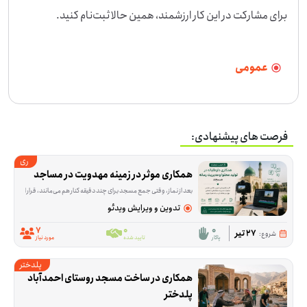
برای مشارکت در این کار ارزشمند، همین حالا ثبت‌نام کنید.
عمومی
فرصت های پیشنهادی:
ری
همکاری موثر در زمینه مهدویت در مساجد
بعد از نماز، وقتی جمع مسجد برای چند دقیقه کنار هم می‌مانند، قرار است محتوای کوتاه و قابل فهمی درباره مهدویت پخش شود؛ محتوایی که با ویدئوپروژکتور نمایش داده می‌شود و بین ۳ تا ۱۰ دقیقه زمان می‌گیرد. این فرصت برای اجرای همین برنامه در مسجدها شکل گرفته و داوطلب می‌تواند در هماهنگی، پخش محتوا یا فراهم‌کردن
تدوین و ویرایش ویدئو
7
0
0
27 تیر
شروع:
پاکار
تایید شده
مورد نیاز
پلدختر
همکاری در ساخت مسجد روستای احمدآباد 
پلدختر