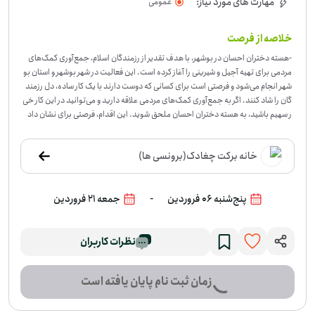
مهارت های مورد نیاز:
عمومی
خلاصه از فرصت
-
هسته دختران احسان در بوشهر، با هدف تقدیر از رزمندگان اسلام، جمع‌آوری کمک‌های
مردمی برای تهیه آجیل و شیرینی را آغاز کرده است. این فعالیت در شهر بوشهر و استان بو
شهر انجام می‌شود و فرصتی است برای کسانی که دوست دارند با یک کار ساده، دل رزمند
گان را شاد کنند. اگر به جمع‌آوری کمک‌های مردمی علاقه دارید و می‌توانید در این کار خی
ر سهیم باشید، به هسته دختران احسان ملحق شوید. این اقدام، فرصتی برای نشان داد
ن قدردانی از فداکاری‌های رزمندگان است و می‌تواند حس خوبی برای شما و خانواده‌تا
ن به ارمغان بیاورد. برای مشارکت در این کار ارزشمند، همین حالا ثبت‌نام کنید.
خانه برکت چغادک(برونسی ها)
-
پنج‌شنبه 06 فروردین
جمعه 21 فروردین
نظرات کاربران
زمان ثبت نام پایان یافته است