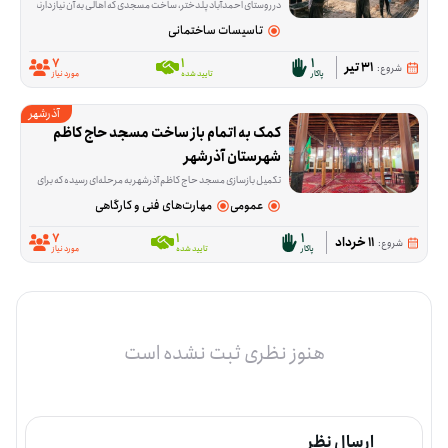
در روستای احمدآباد پلدختر، ساخت مسجدی که اهالی به آن نیاز دارند هنوز ادامه دارد و این فرصت برای کمک در همین مسیر شکل گرفته است. داوطلب‌ها در کاری مشارکت می‌کنند
تاسیسات ساختمانی
7
1
1
31 تیر
شروع:
پاکار
تایید شده
مورد نیاز
آذرشهر
کمک به اتمام باز ساخت مسجد حاج کاظم 
شهرستان آذرشهر
تکمیل بازسازی مسجد حاج کاظم آذرشهر به مرحله‌ای رسیده که برای ادامه‌ی کار، هم کمک مالی لازم است و هم حضور داوطلبانی که در کارهای اجرایی ساختمان مهارت دارند. این فرصت برا
عمومی
مهارت‌های فنی و کارگاهی
7
1
1
11 خرداد
شروع:
پاکار
تایید شده
مورد نیاز
هنوز نظری ثبت نشده است
ارسال نظر