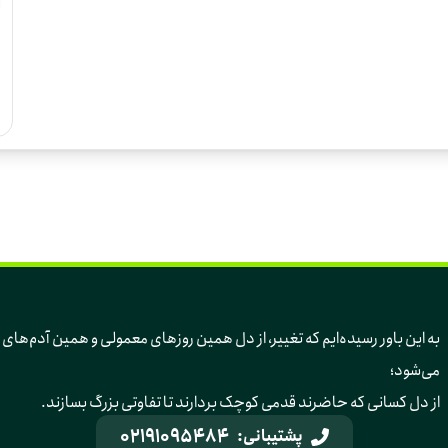
به این باور رسیده‌ایم 
می‌شود؛ 
از دل کسانی که حاضرند قدمی کوچک بردارند تا تفاوتی بزرگ بسازند.
02191095484
پشتیبانی: