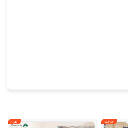
سرخس
تهران