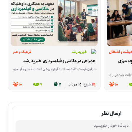
یشت و اشتغال
خیریه رشد
فرهنگ و هنر
داوطلب توانمند سازی و توسعه بازارچه مرزی 
همراهی در عکاسی و فیلمبرداری  خیریه رشد
در این فرصت، کار داوطلب دقیق و روشن است: عکاسی و فیلمبرداری از حضور ۱۵ نفر از معلم‌های سیستان و بلوچستان که برای دوره آموزشی به تهران می‌آیند. این همکاری از ۲۶ تا ۳۰ مرداد انجام می‌شود و فقط ثبت تصویر و ویدئو در دو شیفت صبح و عصر لازم است؛ ادیت و آماده‌سازی محتوا جزو کار نیست. محل برگزاری این برنامه خیریه رشد در قیطریه شمالی، تهران در استان تهران است. اگر عکاسی یا فیلمبرداری بلد هستید و می‌توانید در یکی از شیفت‌ها یا در چند روز این برنامه حضور داشته باشید، این فرصت برای شما مناسب است. اگر برای ثبت این چند روز وقت و مهارت دارید، می‌
تاجیکستان و دیگر کشورهای CIS. این فعالیت برای کسانی مناسب است که در زمینه ترخیص، تولید، بازرگانی، آموزش یا کسب‌وکار تجربه دارند و می‌توانند به شکل عملی در مسیر صادرات و واردات کمک کنند. این پویش در سرخسِ خراسان رضوی شکل گرفته؛ شهری مرزی که به‌دلیل گمرک، راه‌آهن بین‌المللی، مسیر ترانزیت کالا، فرودگاه و ظرفیت‌های صنعتی، جایگاه مهمی در ارتباطات تجاری دارد. هدف پروژه کمک به رشد اقتصادی و بهبود معیشت مردم است 
 مسلط باشد و بتواند روایت یک برنامه چندروزه را منظم و قابل فهم منتشر کند. این فعالیت از ۲۶ مرداد تا ۳۰ مرداد در تهران، استان تهران و با محوریت حضور ۱۵ نفر از معلمین سیستان و بلوچستان در خیریه رشد، واقع در قیطریه شمالی برگزار می‌
10
7
7
10
شروع:
25 مرداد
ارسال نظر