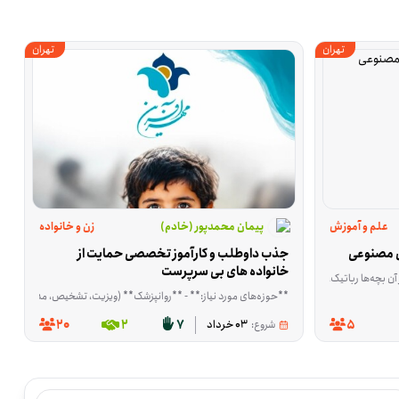
تهران
تهران
علم و آموزش
پیمان محمدپور (خادم)
زن و خانواده
ش مصنوعی
جذب داوطلب و کارآموز تخصصی حمایت از 
خانواده های بی سرپرست
 فعلی بازار، تولید محتوای *دقیق، صادقانه و کاربردی* نقش مهمی در ارتقای سواد مالی مردم، کمک ب
دی یاد بگیرند. در این فرصت، داوطلبی نیاز است که آموزش را فقط به اجرای بسته‌های آماده محدود نکند و بتواند با خلاقیت و مهارت، مفاهیم را برای بچه‌ها قابل فهم و کاربردی کند. این فعالیت در تهران، استان تهران برگزار می‌شود و تم
**حوزه‌های مورد نیاز:** - **روانپزشک** (ویزیت، تشخیص، مدیریت دارویی) - **روان‌شناس / مشاور** (غربالگری، مشاوره فردی و خانواده؛ با تمرکز ویژه بر **کودکان ADHD/بیش‌فعالی** و اختلالات رفتاری) - **مددکار اجتماعی** (بازدید میدانی، ارزیابی شرایط زندگی، توانمندسازی خانواده‌ها) - **حقوق / وکالت** (مشاوره حقوقی، پرونده‌های شعب سرپرستی) - **آموزش و کاردرمانی** (تدریس، توان‌بخشی و حمایت از کودکان با نیازهای ویژه مشاور تحصیلی )
برای کسانی مناسب است که در ارتباط گرفتن با دیگران، معرفی یک مجموعه و پیگیری تعامل‌ها راحت‌تر هستند. اگر کسی به حوزه علم و آموزش علاقه دارد، می‌تواند در این مسیر نقش مشخص و مفیدی داشته باشد. اگر مایلید در جذب همیار آموزشی و پشتیبان
20
2
7
5
شروع:
03 خرداد