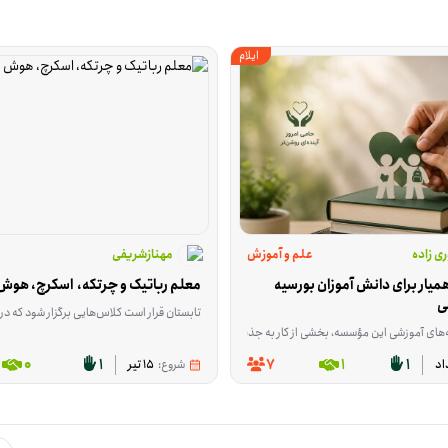
ایلام
ی زاده
علم و آموزش
مهنازشریفی
جذب حامی و همیار برای دانش آموزان بورسیه 
معلم رباتیک و چرتکه،  اسکرچ، هو
نی
 مسکن* علاقه‌مند و فعال هستید، یک فرصت بسیار ارزشمند برایتان فراهم شده است. با توجه به شرایط
تابستان قرار است کلاس‌هایی برگزار شود که در آن بچه‌ها رباتیک، چرتکه، اسکرچ و هوش مصنوعی را به‌صورت ج
بخشی از کار به جذب حامی، بانی و همیار آموزشی اختصاص دارد. داوطلب در این فرصت به معرفی مؤسسه، ارتباط با افراد علاقه‌مند و کمک به جذب منابع انسانی برای ادامه‌ی فعالیت‌های آموزشی کمک می‌کند. این فرصت در ایلام، استان ایلام تعریف شده و 
0
1
7
1
1
شروع:
15 تیر