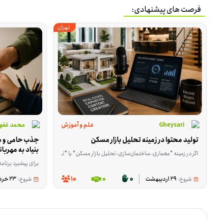
فرصت های پیشنهادی:
تهران
Gheysari
علم و آموزش
محمد غفور
تولید محتوا در زمینه تحلیل بازار مسکن
بنیاد به مهربا
اگر در زمینه *معماری، ساختمان‌سازی، تحلیل بازار مسکن* یا *تولید محتوای مرتبط با حوزه
برای پیشبرد برنامه‌های آموزشی این مؤسسه، 
10
0
0
شروع:
29 اردیبهشت
شروع:
23 خرداد