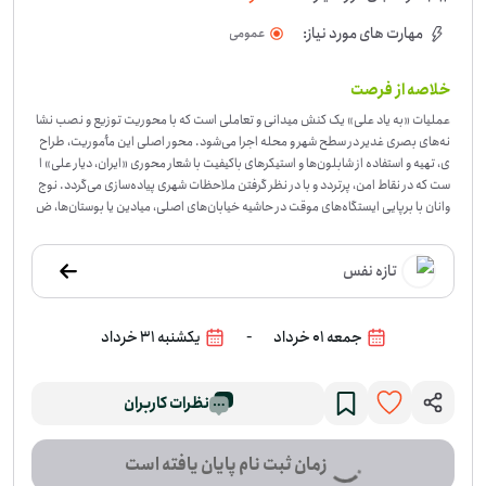
مهارت های مورد نیاز:
عمومی
خلاصه از فرصت
عملیات «به یاد علی» یک کنش میدانی و تعاملی است که با محوریت توزیع و نصب نشا
نه‌های بصری غدیر در سطح شهر و محله اجرا می‌شود. محور اصلی این مأموریت، طراح
ی، تهیه و استفاده از شابلون‌ها و استیکرهای باکیفیت با شعار محوری «ایران، دیار علی» ا
ست که در نقاط امن، پرتردد و با در نظر گرفتن ملاحظات شهری پیاده‌سازی می‌گردد. نوج
وانان با برپایی ایستگاه‌های موقت در حاشیه خیابان‌های اصلی، میادین یا بوستان‌ها، ض
من رعایت کامل اصول ایمنی و ترافیکی، با روی گشاده و ادبیاتی محترمانه از رانندگان، عا
بران پیاده و خانواده‌ها دعوت می‌کنند تا با نصب این نشانه‌ها روی شیشه خودروها یا وس
تازه نفس
ایل شخصی، سفیران سیار پیام غدیر باشند. این مأموریت مستلزم سازماندهی دقیق تی
م‌ها برای کنترل ترافیک نقطه استقرار، سرعت عمل در اجرای شابلون‌زنی یا چسباندن است
یکر و همچنین برقراری دیالوگ‌های کوتاه و اثرگذار با مخاطبان است. حضور پرنشاط و سا
-
جمعه 01 خرداد
یکشنبه 31 خرداد
زمان‌یافته نوجوانان در این عملیات، تمرینی جدی برای ارتقای اعتمادبه‌نفس، فن بیان و
مدیریت ارتباطات عمومی در یک کارزار فرهنگی بزرگ به شمار می‌رود.
-
در این فرصت، داو
طلب‌ها در یک کار میدانی مشخص شرکت می‌کنند: نصب شابلون و استیکر «ایران، دیار
نظرات کاربران
علی» روی شیشه خودروها یا وسایل شخصی، آن هم در نقطه‌های پرتردد و با رعایت ملاح
ظات شهری. بخش مهمی از کار، برپایی ایستگاه‌های موقت و گفت‌وگوی کوتاه و محترمان
ه با رانندگان، عابران و خانواده‌هاست تا روند نصب با نظم و سرعت انجام شود. این فعال
زمان ثبت نام پایان یافته است
یت در همه استان‌ها برگزار می‌شود و به حضور افرادی نیاز دارد که بتوانند در فضای شهر