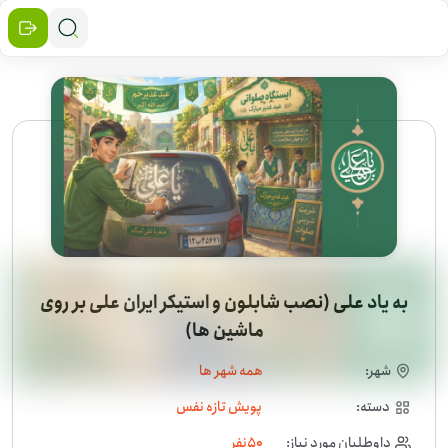
به یاد علی (نصب شابلون و استیکر ایران علی بر روی
ماشین ها)
شهر:
همه شهر ها
دسته:
پویش تازه نفس
داوطلبان مورد نیاز:
50
نفر