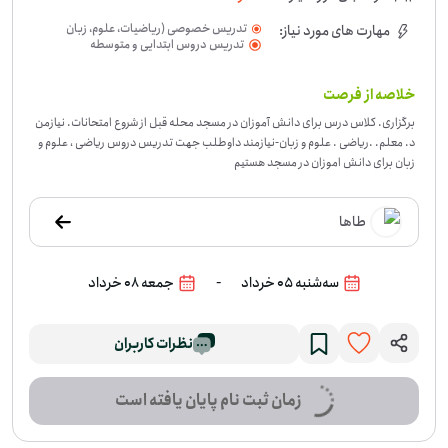
تدریس خصوصی (ریاضیات، علوم، زبان
مهارت های مورد نیاز:
خارجی، هنر و...)
تدریس دروس ابتدایی و متوسطه
خلاصه از فرصت
برگزاری. کلاس درس برای دانش آموزان در مسجد محله قبل از شروع امتحانات. نیازمن
د. معلم. .‌ریاضی . علوم و زبان
-
نیازمند داوطلب جهت تدریس دروس ریاضی ، علوم و
زبان برای دانش اموزان در مسجد هستیم
طاها
-
سه‌شنبه 05 خرداد
جمعه 08 خرداد
نظرات کاربران
زمان ثبت نام پایان یافته است