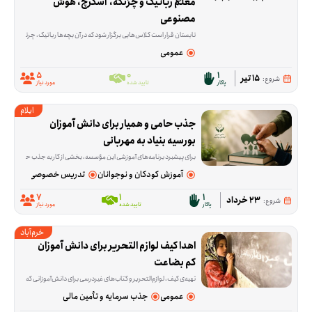
معلم رباتیک و چرتکه،  اسکرچ، هوش 
مصنوعی
تابستان قرار است کلاس‌هایی برگزار شود که در آن بچه‌ها رباتیک، چرتکه، اسکرچ و هوش مصنوعی را به‌صورت جدی یاد بگیرند. در این فرصت، داوطلبی نیاز است که آموزش را فقط به اجرای ب
عمومی
5
0
1
15 تیر
شروع:
پاکار
تایید شده
مورد نیاز
ایلام
جذب حامی و همیار برای دانش آموزان 
بورسیه بنیاد به مهربانی
برای پیشبرد برنامه‌های آموزشی این مؤسسه، بخشی از کار به جذب حامی، بانی و همیار آموزشی اختصاص دارد. داوطلب در این فرصت به معرفی مؤسسه، ارتباط با افراد علاقه‌مند و کمک به جذب منابع
آموزش کودکان و نوجوانان
تدریس خصوصی (ریاضیات، عل
7
1
1
23 خرداد
شروع:
پاکار
تایید شده
مورد نیاز
خرم‌آباد
اهدا کیف لوازم التحریر برای دانش آموزان 
کم بضاعت
تهیه‌ی کیف، لوازم‌التحریر و کتاب‌های غیردرسی برای دانش‌آموزانی که در شروع سال تحصیلی یا در مسیر درس‌خواندن با کمبود روبه‌رو هستند، موضوع اصلی این فرصت است. این ا
عمومی
جذب سرمایه و تأمین مالی