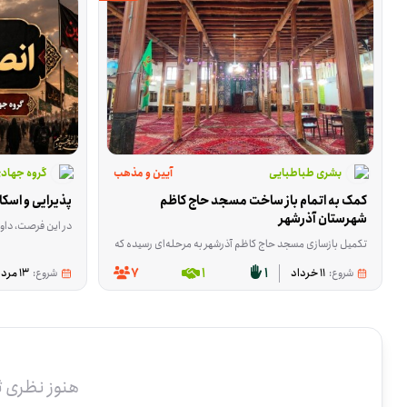
بشری طباطبایی
آیین و مذهب
گروه جهاد
کمک به اتمام باز ساخت مسجد حاج کاظم 
پذیرایی و اسکا
شهرستان آذرشهر
در این فرصت، داوط
تکمیل بازسازی مسجد حاج کاظم آذرشهر به مرحله‌ای رسیده که برای ادامه‌ی کار، هم کمک مالی لازم است و هم حضور داوطلبانی که در کارهای اجرایی ساختمان مهارت دارند. این فرصت برای پیشبرد بخش‌هایی از بناست ک
7
1
1
شروع:
11 خرداد
شروع:
13 مرداد
هنوز نظری 