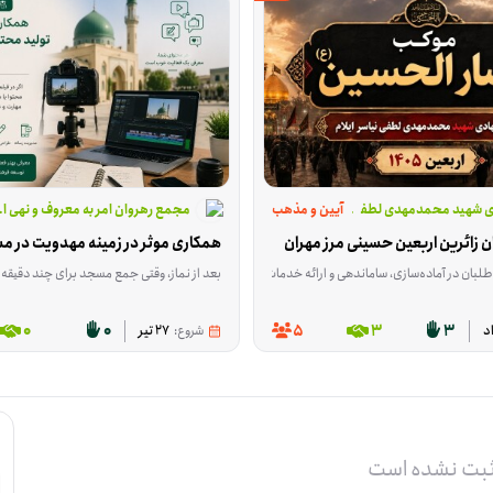
ی شهید محمدمهدی لطفی نیاسر ایلام
آیین و مذهب
مجمع رهروان امر به معروف و نهی ا
ن زائرین اربعین حسینی مرز مهران
همکاری موثر در زمینه مهدویت در م
بعد از نماز، وقتی جمع مسجد برای چند دقیقه کنار هم می‌مانند، قرار است محتوای کوتاه و قابل فهمی درباره مهدویت پخش شود؛ محتوایی که با ویدئوپروژکتور نمایش داده می‌شود و بین ۳ تا ۱۰ 
لبان در آماده‌سازی، ساماندهی و ارائه خدمات اسکان و پذیرایی از زائران در مرکز مهران مشارکت می‌کن
ه بدون تأمین هزینه یا نیروی متخصص، نیمه‌تمام می‌ماند. اگر در بنایی، گچ‌کاری، اجرای نما و کارهای مشابه تجربه دارید، می‌توانید مستقیم در روند تکمیل این مسجد نقش داشته باشید. این فعالیت در آذرشهرِ آذربایجان شرقی انجام م
0
0
5
3
3
شروع:
27 تیر
ثبت نشده است