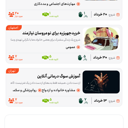
مهارت‌های اجتماعی و مددکاری
20
1
1
20 خرداد
شروع:
پاکار
تایید شده
مورد نیاز
اصفهان
خریدجهیزیه برای نوعروسان نیازمند
شروع یک زندگی مشترک برای بعضی خانواده‌ها با نگرانیِ تهیه‌ی وسایل اولیه خانه همراه است. این فرصت برای کمک به خرید جهیزیه نوعروسانی شکل گرفته که در آستانه ازدواج هستند و در من
عمومی
7
5
5
30 خرداد
شروع:
پاکار
تایید شده
مورد نیاز
تهران
آموزش سوگ درمانی آنلاین
از دست دادن، همیشه فقط به معنای از دست دادن یک نفر نیست؛ گاهی آدم‌ها با فقدان آرامش، امنیت یا بخشی از زندگی روزمره‌شان هم درگیر می‌شوند و حرف زدن درباره‌اش ب
مشاوره خانواده و ازدواج
روانپزشکی و سلامت روان
7
5
7
13 خرداد
شروع:
پاکار
تایید شده
مورد نیاز