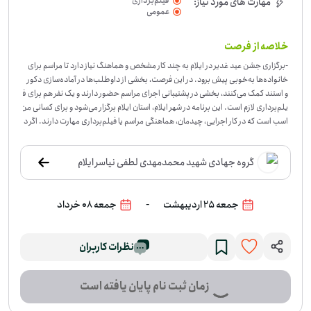
فیلم‌برداری
مهارت های مورد نیاز:
عمومی
خلاصه از فرصت
-
برگزاری جشن عید غدیر در ایلام به چند کار مشخص و هماهنگ نیاز دارد تا مراسم برای
خانواده‌ها به‌خوبی پیش برود. در این فرصت، بخشی از داوطلب‌ها در آماده‌سازی دکور
و استند کمک می‌کنند، بخشی در پشتیبانی اجرای مراسم حضور دارند و یک نفر هم برای ف
یلم‌برداری لازم است. این برنامه در شهر ایلام، استان ایلام برگزار می‌شود و برای کسانی من
اسب است که در کار اجرایی، چیدمان، هماهنگی مراسم یا فیلم‌برداری مهارت دارند. اگر د
وست دارید در یک برنامه فرهنگی و مذهبی نقش عملی داشته باشید، اینجا می‌توانید تو
انایی‌تان را مستقیم به کار بگیرید. اگر برای یکی از این بخش‌ها وقت و آمادگی دارید، در ای
گروه جهادی شهید محمدمهدی لطفی نیاسر ایلام
ن فرصت ثبت‌نام کنید.
-
جمعه 25 اردیبهشت
جمعه 08 خرداد
نظرات کاربران
زمان ثبت نام پایان یافته است