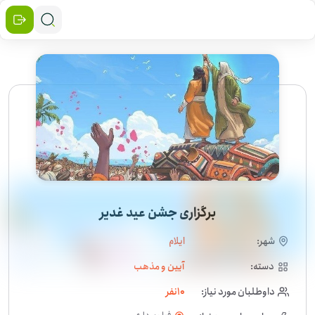
برگزاری جشن عید غدیر
شهر:
ایلام
دسته:
آیین و مذهب
داوطلبان مورد نیاز:
10
نفر