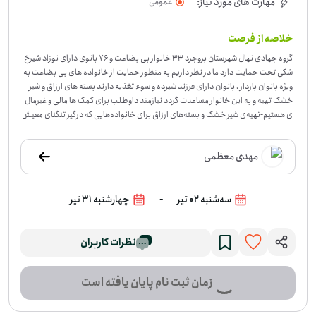
مهارت های مورد نیاز:
عمومی
خلاصه از فرصت
گروه جهادی نهال شهرستان بروجرد 33 خانوار بی بضاعت و 76 بانوی دارای نوزاد شیرخ
شکی تحت حمایت دارد ما در نظر داریم به منظور حمایت از خانواده های بی بضاعت به
ویژه بانوان باردار ، بانوان دارای فرزند شیرده و سوء تغذیه دارند بسته های ارزاق و شیر
خشک تهیه و به این خانوار مساعدت گردد نیازمند داوطلب برای کمک ها مالی و غیرمال
ی هستیم
-
تهیه‌ی شیر خشک و بسته‌های ارزاق برای خانواده‌هایی که درگیر تنگنای معیش
تی هستند، محور این فرصت داوطلبانه است. این حمایت بیشتر برای بانوان باردار، مادر
ان دارای نوزاد شیرده و خانواده‌هایی در نظر گرفته شده که با مسئله‌ی سوءتغذیه روبه‌ر
مهدی معظمی
و هستند. گروه جهادی نهال در بروجردِ لرستان این فرصت را برای کمک به تأمین اقلام ض
روری این خانوارها شکل داده است. اگر برای حمایت از خانواده‌های کم‌برخوردار، به‌ویژه
در حوزه‌ی زن و خانواده، دغدغه دارید این فعالیت می‌تواند برای شما مناسب باشد. اگر
-
سه‌شنبه 02 تیر
چهارشنبه 31 تیر
مایلید در تهیه‌ی شیر خشک و بسته‌های ارزاق سهیم باشید، به این فرصت بپیوندید.
نظرات کاربران
زمان ثبت نام پایان یافته است