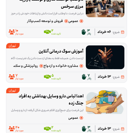
مرزی سرخس
در این فرصت، داوطلب قرار است دانش و ارتباطات خودش را در حوزه تجارت بین‌الملل به کار بگیرد؛ از انتقال تجربه و آموزش گرفته تا ارتباط‌گیری و بازاریابی برای بازارهای ترکمنستان، قزاقستان، تاجیکستان و دیگر کشورهای CIS. این فعالیت برای کسانی مناسب است که در زمینه ترخیص، تولید، بازرگانی، آموزش یا کسب‌وکار تجربه دارند و می
عمومی
فروش و توسعه کسب‌وکار
10
2
3
06 خرداد
شروع:
پاکار
تایید شده
مورد نیاز
تهران
آموزش سوگ درمانی آنلاین
از دست دادن، همیشه فقط به معنای از دست دادن یک نفر نیست؛ گاهی آدم‌ها با فقدان آرامش، امنیت یا بخشی از زندگی روزمره‌شان هم درگیر می‌شوند و حرف زدن درباره‌اش ب
مشاوره خانواده و ازدواج
روانپزشکی و سلامت روان
7
5
7
13 خرداد
شروع:
پاکار
تایید شده
مورد نیاز
تهران
اهدا لباس دارو وسایل بهداشتی به افراد 
جنگ زده
این فرصت برای جمع‌آوری اقلام ضروری شکل گرفته؛ از دارو و وسایل بهداشتی مثل پوشک و شیر خشک تا لباس نو یا در حد نو، پک‌های ارزاق و بعضی وسایل خانه. هدف این است که بخشی از نیازهای اولیه
عمومی
20
2
3
13 خرداد
شروع:
پاکار
تایید شده
مورد نیاز