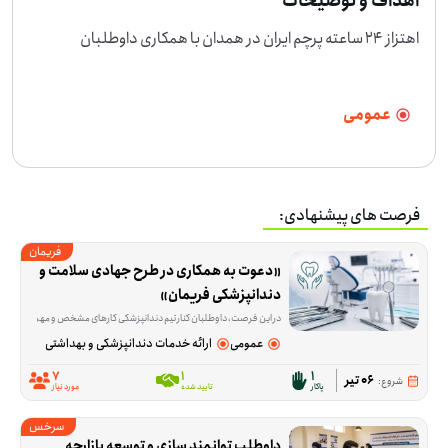
اهداف و توضیحات
اهتزاز 24 ساعته پرچم ایران در همدان با همکاری داوطلبان
عمومی
فرصت های پیشنهادی:
فریمان
«دعوت به همکاری در طرح جهادی سلامت و 
دندانپزشکی فریمان»
در این فرصت، داوطلبان کنار تیم دندانپزشکی کارهای مشخص و مهمی را پیش می‌برند؛ از آماده‌سازی و ضدعفونی تجهیزات و آماده کردن مواد مصرفی گرفته تا پذیرش و راهنمایی مرا
عمومی
ارائه خدمات دندانپزشکی و بهداشتی
7
1
1
06 تیر
شروع:
پاکار
تایید شده
مورد نیاز
سرخس
داوطلب توانمند سازی و توسعه بازارچه 