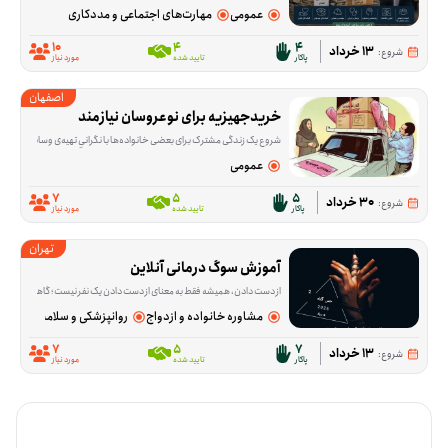
عمومی
مهارت‌های اجتماعی و مددکاری
10
4
4
13 خرداد
شروع:
پاکار
تایید شده
مورد نیاز
اصفهان
خریدجهیزیه برای نوعروسان نیازمند
شروع یک زندگی مشترک برای بعضی خانواده‌ها با نگرانیِ تهیه‌ی وسایل اولیه خانه همراه است. این فرصت برای کمک به خرید جهیزیه نوعروسانی شکل گرفته که در آستانه ازدواج هستند و در من
عمومی
7
5
5
30 خرداد
شروع:
پاکار
تایید شده
مورد نیاز
تهران
آموزش سوگ درمانی آنلاین
از دست دادن، همیشه فقط به معنای از دست دادن یک نفر نیست؛ گاهی آدم‌ها با فقدان آرامش، امنیت یا بخشی از زندگی روزمره‌شان هم درگیر می‌شوند و حرف زدن درباره‌اش ب
مشاوره خانواده و ازدواج
روانپزشکی و سلامت روان
7
5
7
13 خرداد
شروع:
پاکار
تایید شده
مورد نیاز