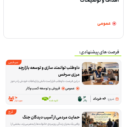
اهداف و توضیحات
عمومی
فرصت های پیشنهادی:
سرخس
داوطلب توانمند سازی و توسعه بازارچه 
مرزی سرخس
در این فرصت، داوطلب قرار است دانش و ارتباطات خودش را در حوزه تجارت بین‌الملل به کار بگیرد؛ از انتقال تجربه و آموزش گرفته تا ارتباط‌گیری و بازاریابی برای بازارهای ترکمنستان، قزاقستان، تاجیکستان و دیگر کشورهای CIS. این فعالیت برای کسانی مناسب است که در زمینه ترخیص، تولید، بازرگانی، آموزش یا کسب‌وکار تجربه دارند و می
عمومی
فروش و توسعه کسب‌وکار
10
2
3
06 خرداد
شروع:
پاکار
تایید شده
مورد نیاز
کرج
حمایت مردمی از آسیب‌ دیدگان جنگ
وقتی یک بحران زندگی روزمره‌ی خانواده‌ها را به‌هم می‌زند، بخشی از کمک‌ها در تأمین نیازهای اولیه خلاصه می‌شود و بخشی دیگر به بازسازی و جبران آسیب‌ها برمی‌گردد. این پویش ب