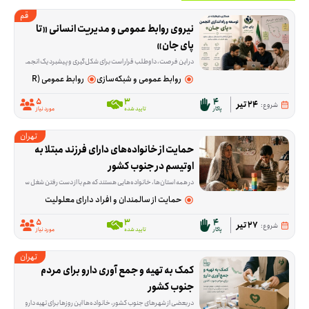
قم
نیروی روابط عمومی و مدیریت انسانی «تا 
پای جان»
در این فرصت، داوطلب قرار است برای شکل‌گیری و پیشبرد یک انجمن مشارکت‌محور آنلاین در شرایط بحرانی و جنگی نقش تیم نیروی انسانی و روابط عمومی را بر عهده بگیرد. بخش مهم کار، ارتباط گرفتن با افراد، پیگیری کارها و کمک به هماهنگ شدن مسیر فعالیت‌هاست تا وب سایت مجموعه «تا پای جان» بتواند منسجم‌تر جلو برود. ما در مج
روابط عمومی و شبکه‌سازی
روابط عمومی (PR)
5
3
4
24 تیر
شروع:
پاکار
تایید شده
مورد نیاز
تهران
حمایت از خانواده‌های دارای فرزند مبتلا به 
اوتیسم در جنوب کشور
در همه استان‌ها، خانواده‌هایی هستند که هم با از دست رفتن شغل سرپرست و هم با هزینه‌های بالای مراقبت از فرزند اتیسم زیر فشا
حمایت از سالمندان و افراد دارای معلولیت
5
3
4
27 تیر
شروع:
پاکار
تایید شده
مورد نیاز
تهران
کمک به تهیه و جمع آوری دارو برای مردم 
جنوب کشور
در بعضی از شهرهای جنوب کشور، خانواده‌ها این روزها برای تهیه داروهای ضروری با مشکل جدی روبه‌رو هستند. این فرصت برای کمک به جمع‌آوری و تهیه دارو شکل گرفته تا بخشی از این کمبود ب