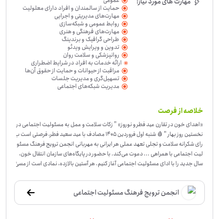
عمومی
مهارت های مورد نیاز:
حمایت از سالمندان و افراد دارای معلولیت
مهارت‌های مدیریتی و اجرایی
روابط عمومی و شبکه‌سازی
مهارت‌های فرهنگی و هنری
طراحی گرافیک و برندینگ
تدوین و ویرایش ویدئو
روانپزشکی و سلامت روان
ارائه خدمات به افراد در شرایط اضطراری
(حوادث طبیعی، بحران‌ها و...)
مراقبت از حیوانات و حمایت از حقوق آن‌ها
تسهیل‌گری و مدیریت جلسات
مدیریت شبکه‌های اجتماعی
خلاصه از فرصت
«اهدای خون در تقارن عید فطر و نوروز» " زکات سلامت و عمل به مسئولیت اجتماعی در
نخستین روز بهار " 🩸 شنبه اول فروردین ۱۴۰۵ مصادف با عید سعید فطر، فرصتی است ب
رای شکرانه سلامت و تجلی تعهد عملی هر ایرانی به مهربانی انجمن ترویج فرهنگ مسئو
لیت اجتماعی با همراهی ... دعوت می‌کند. با حضور در پایگا‌ه‌های سازمان انتقال خون،
سال جدید را با ادای مسئولیت اجتماعی آغاز کنیم. هر آستین بالا‌زده، نمادی است از مسئ
ولیت‌پذیری و اهدای هر قطره خون، نشانی است از مهربانی 🎯 با اهدای خون و ادای مس
ئولیت اجتماعی، سلامت جسم و روان خود و جامعه را دوچندان کنیم. 📍 زمان: از ظهر عی
انجمن ترویج فرهنگ مسئولیت اجتماعی
د سعید فطر تا پایان روز سوم فروردین مکان: نزدیک‌ترین پایگاه سازمان انتقال خون برای
اعلام آمادگی و دریافت تقدیرنامه .... 🤝 کنار هم هستیم؛ با اهدای خون خود و تشویق و
ترغیب دیگران به انجام این مسئولیت اجتماعی. 📞 ۰۲۱-۲۲۸۴۱۹۶۰ 🌐 Casraango.org