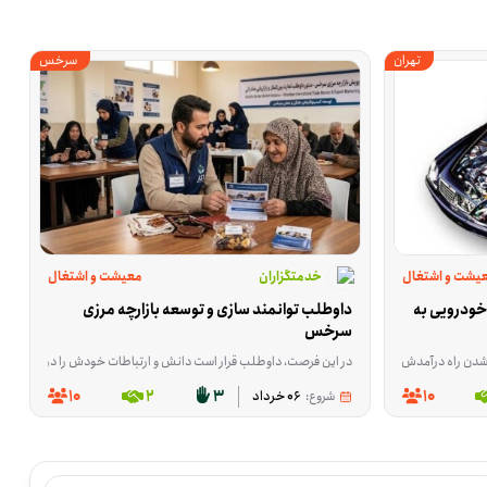
تهران
سرخس
یشت و اشتغال
خدمتگزاران
معیشت و اشتغال
همیاری برای خدمت رسانی تعمیرات خودرویی به 
داوطلب توانمند سازی و توسعه بازارچه مرزی 
سرخس
ین فعالیت در بهبهانِ خوزستان انجام می‌شود و برای کسانی مناسب است که می‌توانند در تأمین منابع مالی این کار مشارکت کنند یا در طراحی سایت و راه‌اندازی بسترهای آنلاین نقش داشته باشند. هزینه‌های زیرساختی مثل هاست، دامنه، پلاگین و اجرای طراحی ه
ت این طرح سهیم شوند. هدف این برنامه، رساندن حمایت‌های مردمی به خانواده‌هایی است که در تأمین 
ده نیست. این فرصت برای کم‌کردن همین فشار شکل گرفته؛ تا افرادی که با خودروی شخصی کار می‌کنند، درگیر هزینه‌هایی نشوند که زندگی روزمره‌شان را مختل می‌کند. این فعالیت در تهران، استان تهران برگزار می‌شود و بیشتر برای کسانی م
در این فرصت، داوطلب قرار است دانش و ارتباطات خودش را در حوزه تجارت بین‌الملل به کار بگیرد؛ از انتقال تجربه و آموزش گرفته تا ارتباط‌گیری و بازاریابی برای بازارهای ترکمنستان، قزاقستان، تاجیکستان و دیگر کشورهای CIS. این فعالیت برای کسانی مناسب است که در زمینه ترخیص، تولید، بازرگانی، آموزش یا کسب‌و
10
2
3
10
شروع:
06 خرداد