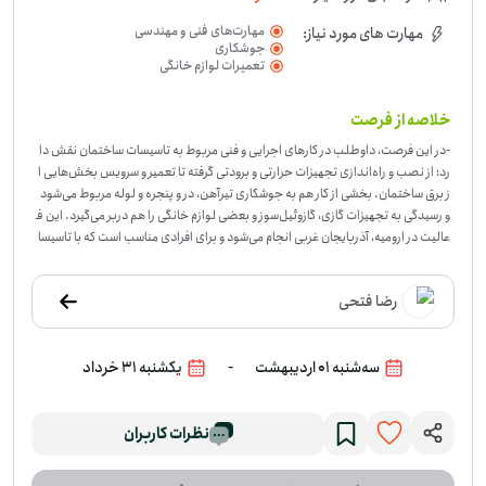
مهارت‌های فنی و مهندسی
مهارت های مورد نیاز:
جوشکاری
تعمیرات لوازم خانگی
خلاصه از فرصت
-
در این فرصت، داوطلب در کارهای اجرایی و فنی مربوط به تاسیسات ساختمان نقش دا
رد؛ از نصب و راه‌اندازی تجهیزات حرارتی و برودتی گرفته تا تعمیر و سرویس بخش‌هایی ا
ز برق ساختمان. بخشی از کار هم به جوشکاری تیرآهن، در و پنجره و لوله مربوط می‌شود
و رسیدگی به تجهیزات گازی، گازوئیل‌سوز و بعضی لوازم خانگی را هم دربر می‌گیرد. این ف
عالیت در ارومیه، آذربایجان غربی انجام می‌شود و برای افرادی مناسب است که با تاسیسا
ت، برق، تعمیرات فنی یا جوشکاری آشنا هستند. اگر کسی در این زمینه مهارت عملی دار
د، می‌تواند در انجام کارهای مشخص و موردنیاز پروژه اثر مثبت داشته باشد. اگر در کارها
رضا فتحی
ی فنی و تاسیساتی مهارت دارید، می‌توانید برای این فرصت اعلام آمادگی کنید.
-
سه‌شنبه 01 اردیبهشت
یکشنبه 31 خرداد
نظرات کاربران