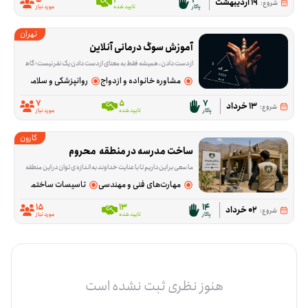
19 اردیبهشت
شروع:
پاکار
تایید شده
مورد نیاز
تهران
آموزش سوگ درمانی آنلاین
از دست دادن، همیشه فقط به معنای از دست دادن یک نفر نیست؛ گاهی آدم‌ها با فقدان آرامش، امنیت یا بخشی از زندگی روزمره‌شان هم درگیر می‌شوند و حرف زدن درباره‌اش ب
مشاوره خانواده و ازدواج
روانپزشکی و سلامت روان
7
5
7
13 خرداد
شروع:
پاکار
تایید شده
مورد نیاز
کارون
ساخت مدرسه در منطقه  محروم
ما سعی بر این داریم تا با عنایت خداوند به اندازه ی توان در این منطقه مدرسه بسازیم. امید داریم شما دلسوختگان این مرز بوم برای آینده ای بهتر در کنار ما باشید.
مهارت‌های فنی و مهندسی
تاسیسات ساختمانی
15
13
14
02 خرداد
شروع:
پاکار
تایید شده
مورد نیاز
هنوز نظری ثبت نشده است