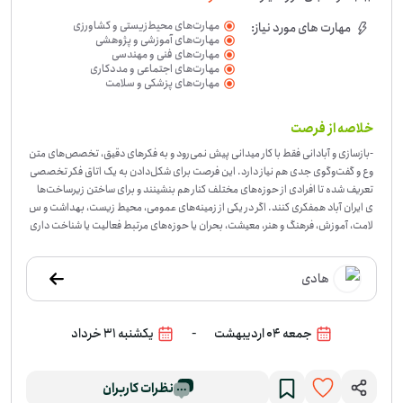
مهارت‌های محیط‌زیستی و کشاورزی
مهارت های مورد نیاز:
مهارت‌های آموزشی و پژوهشی
مهارت‌های فنی و مهندسی
مهارت‌های اجتماعی و مددکاری
مهارت‌های پزشکی و سلامت
خلاصه از فرصت
-
بازسازی و آبادانی فقط با کار میدانی پیش نمی‌رود و به فکرهای دقیق، تخصص‌های متن
وع و گفت‌وگوی جدی هم نیاز دارد. این فرصت برای شکل‌دادن به یک اتاق فکر تخصصی
تعریف شده تا افرادی از حوزه‌های مختلف کنار هم بنشینند و برای ساختن زیرساخت‌ها
ی ایران آباد همفکری کنند. اگر در یکی از زمینه‌های عمومی، محیط زیست، بهداشت و س
لامت، آموزش، فرهنگ و هنر، معیشت، بحران یا حوزه‌های مرتبط فعالیت یا شناخت داری
د، می‌توانید در این جمع نقش داشته باشید. در استان اصفهان، این فرصت بیشتر به درد
کسانی می‌خورد که اهل تحلیل، گفت‌وگو و نگاه بین‌رشته‌ای هستند و می‌خواهند دانش
هادی
و تجربه‌شان را در یک مسیر جمعی به کار بگیرند. اگر مایلید در این همفکری تخصصی ح
ضور داشته باشید، برای این فرصت ثبت‌نام کنید.
-
جمعه 04 اردیبهشت
یکشنبه 31 خرداد
نظرات کاربران