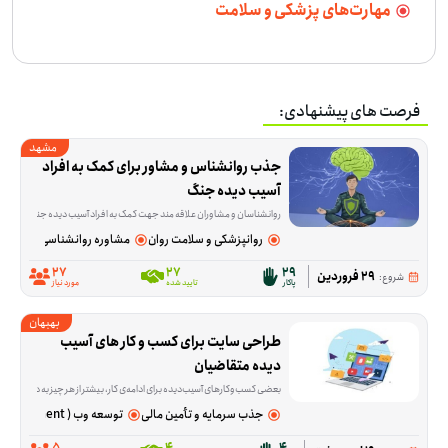
مهارت‌های پزشکی و سلامت
فرصت های پیشنهادی:
مشهد
جذب روانشناس و مشاور برای کمک به افراد 
آسیب دیده جنگ
روانشناسان و مشاوران علاقه مند جهت کمک به افراد آسیب دیده جنگ می توان
روانپزشکی و سلامت روان
مشاوره روانشناسی
27
27
29
29 فروردین
شروع:
پاکار
تایید شده
مورد نیاز
بهبهان
طراحی سایت برای کسب و کار های آسیب 
دیده متقاضیان
بعضی کسب‌وکارهای آسیب‌دیده برای ادامه‌ی کار، بیشتر از هر چیز به دیده‌شدن در فضای مجازی و کمی پشتیبانی مالی نیاز دارند. این فرصت برای کمک به همین نیاز شکل گرفته و تمرکزش روی طراحی رایگا
جذب سرمایه و تأمین مالی
توسعه وب ( Web Development )
5
4
4