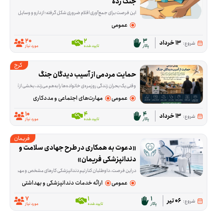
جنگ زده
این فرصت برای جمع‌آوری اقلام ضروری شکل گرفته؛ از دارو و وسایل بهداشتی مثل پوشک و شیر خشک تا لباس نو یا در حد نو، پک‌های ارزاق و بعضی وسایل خانه. هدف این است که بخشی از نیازهای اولیه
عمومی
20
2
3
13 خرداد
شروع:
پاکار
تایید شده
مورد نیاز
کرج
حمایت مردمی از آسیب‌ دیدگان جنگ
وقتی یک بحران زندگی روزمره‌ی خانواده‌ها را به‌هم می‌زند، بخشی از کمک‌ها در تأمین نیازهای اولیه خلاصه می‌شود و بخشی دیگر به بازسازی و جبران آسیب‌ها برمی‌گردد. این پویش ب
عمومی
مهارت‌های اجتماعی و مددکاری
10
4
4
13 خرداد
شروع:
پاکار
تایید شده
مورد نیاز
فریمان
«دعوت به همکاری در طرح جهادی سلامت و 
دندانپزشکی فریمان»
در این فرصت، داوطلبان کنار تیم دندانپزشکی کارهای مشخص و مهمی را پیش می‌برند؛ از آماده‌سازی و ضدعفونی تجهیزات و آماده کردن مواد مصرفی گرفته تا پذیرش و راهنمایی مرا
عمومی
ارائه خدمات دندانپزشکی و بهداشتی
7
1
1
06 تیر
شروع:
پاکار
تایید شده
مورد نیاز